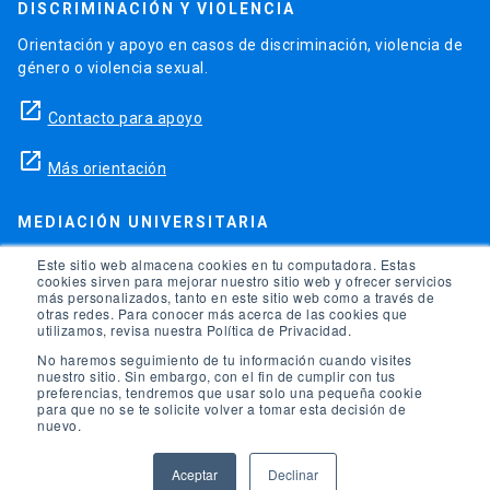
DISCRIMINACIÓN Y VIOLENCIA
Orientación y apoyo en casos de discriminación, violencia de
género o violencia sexual.
launch
Contacto para apoyo
launch
Más orientación
MEDIACIÓN UNIVERSITARIA
Teléfonos para orientación y consejo si se ha vulnerado
Este sitio web almacena cookies en tu computadora. Estas
cookies sirven para mejorar nuestro sitio web y ofrecer servicios
alguno de tus derechos en la universidad.
más personalizados, tanto en este sitio web como a través de
otras redes. Para conocer más acerca de las cookies que
phone
utilizamos, revisa nuestra Política de Privacidad.
(56)95504 1691
No haremos seguimiento de tu información cuando visites
phone
(56)95504 1247
nuestro sitio. Sin embargo, con el fin de cumplir con tus
preferencias, tendremos que usar solo una pequeña cookie
para que no se te solicite volver a tomar esta decisión de
launch
Ir a la Oficina de Ombuds UC
nuevo.
Aceptar
Declinar