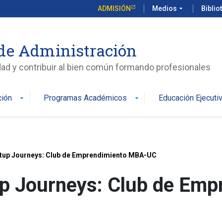
ADMISIÓN
Medios
arrow_drop_down
Biblio
de Administración
edad y contribuir al bien común formando profesionales
ción
Programas Académicos
Educación Ejecuti
arrow_drop_down
arrow_drop_down
rtup Journeys: Club de Emprendimiento MBA-UC
up Journeys: Club de Em