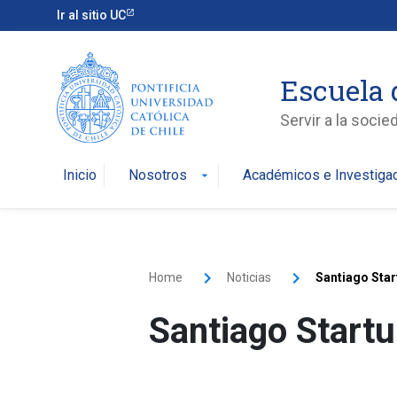
Ir al sitio UC
Escuela 
Servir a la soci
Inicio
Nosotros
Académicos e Investiga
arrow_drop_down
Home
Noticias
Santiago Sta
Santiago Start