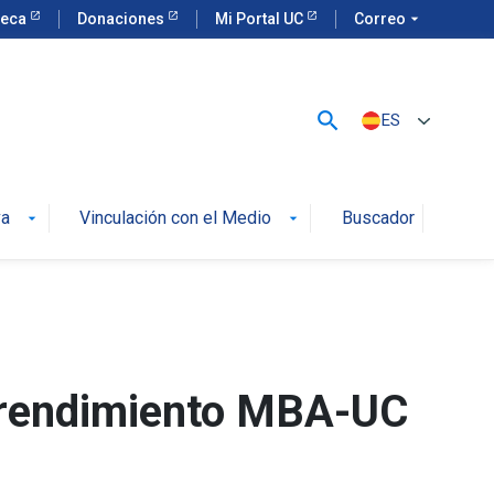
teca
Donaciones
Mi Portal UC
Correo
arrow_drop_down
search
ES
va
Vinculación con el Medio
Buscador
arrow_drop_down
arrow_drop_down
prendimiento MBA-UC