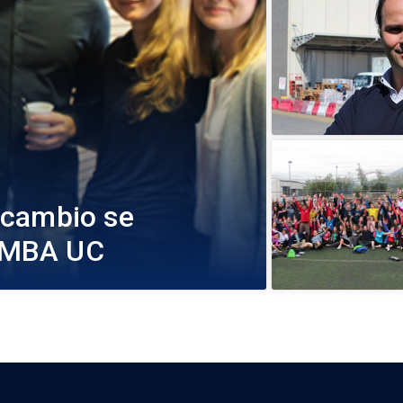
rcambio se
l MBA UC