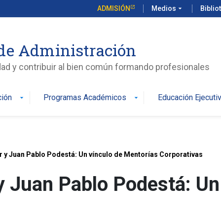
ADMISIÓN
Medios
arrow_drop_down
Biblio
de Administración
edad y contribuir al bien común formando profesionales
ción
Programas Académicos
Educación Ejecuti
arrow_drop_down
arrow_drop_down
 y Juan Pablo Podestá: Un vínculo de Mentorías Corporativas
y Juan Pablo Podestá: Un