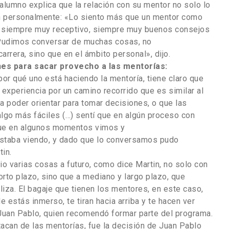
alumno explica que la relación con su mentor no solo lo
én personalmente: «Lo siento más que un mentor como
, siempre muy receptivo, siempre muy buenos consejos
 Pudimos conversar de muchas cosas, no
rrera, sino que en el ámbito personal», dijo.
s para sacar provecho a las mentorías:
o por qué uno está haciendo la mentoría, tiene claro que
a experiencia por un camino recorrido que es similar al
 a poder orientar para tomar decisiones, o que las
lgo más fáciles (…) sentí que en algún proceso con
 que en algunos momentos vimos y
staba viendo, y dado que lo conversamos pudo
tin.
o varias cosas a futuro, como dice Martin, no solo con
orto plazo, sino que a mediano y largo plazo, que
liza. El bagaje que tienen los mentores, en este caso,
estás inmerso, te tiran hacia arriba y te hacen ver
Juan Pablo, quien recomendó formar parte del programa.
can de las mentorías, fue la decisión de Juan Pablo