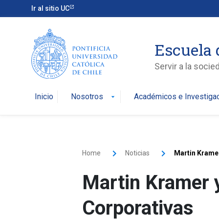
Ir al sitio UC
Escuela 
Servir a la soci
Inicio
Nosotros
Académicos e Investiga
arrow_drop_down
Home
Noticias
Martin Kramer
Martin Kramer 
Corporativas