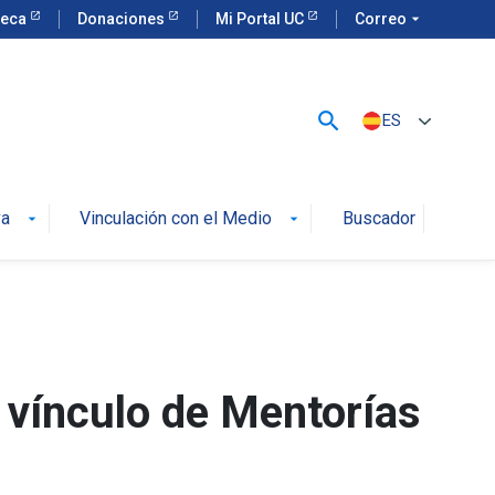
teca
Donaciones
Mi Portal UC
Correo
arrow_drop_down
search
ES
va
Vinculación con el Medio
Buscador
arrow_drop_down
arrow_drop_down
 vínculo de Mentorías