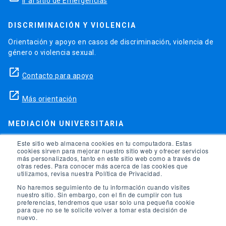
Ir al sitio de Emergencias
DISCRIMINACIÓN Y VIOLENCIA
Orientación y apoyo en casos de discriminación, violencia de
género o violencia sexual.
launch
Contacto para apoyo
launch
Más orientación
MEDIACIÓN UNIVERSITARIA
Teléfonos para orientación y consejo si se ha vulnerado
Este sitio web almacena cookies en tu computadora. Estas
cookies sirven para mejorar nuestro sitio web y ofrecer servicios
alguno de tus derechos en la universidad.
más personalizados, tanto en este sitio web como a través de
otras redes. Para conocer más acerca de las cookies que
phone
utilizamos, revisa nuestra Política de Privacidad.
(56)95504 1691
No haremos seguimiento de tu información cuando visites
phone
(56)95504 1247
nuestro sitio. Sin embargo, con el fin de cumplir con tus
preferencias, tendremos que usar solo una pequeña cookie
para que no se te solicite volver a tomar esta decisión de
launch
Ir a la Oficina de Ombuds UC
nuevo.