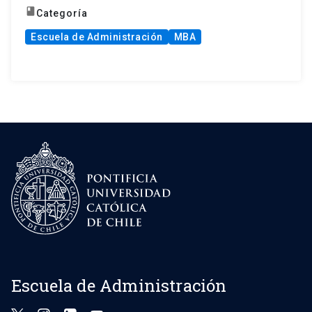
book
Categoría
Escuela de Administración
MBA
Escuela de Administración