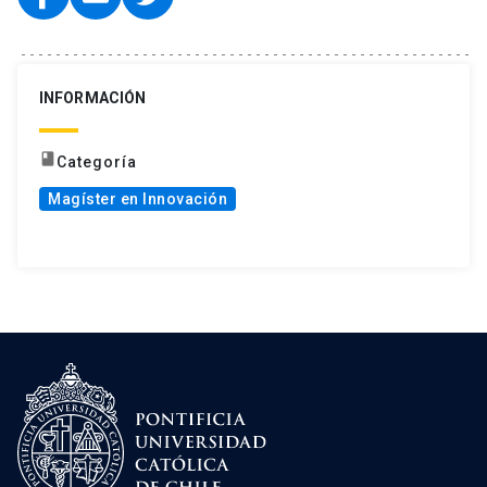
INFORMACIÓN
book
Categoría
Magíster en Innovación