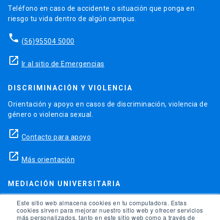
Teléfono en caso de accidente o situación que ponga en
riesgo tu vida dentro de algún campus.
phone
(56)95504 5000
launch
Ir al sitio de Emergencias
DISCRIMINACIÓN Y VIOLENCIA
Orientación y apoyo en casos de discriminación, violencia de
género o violencia sexual.
launch
Contacto para apoyo
launch
Más orientación
MEDIACIÓN UNIVERSITARIA
Teléfonos para orientación y consejo si se ha vulnerado
Este sitio web almacena cookies en tu computadora. Estas
cookies sirven para mejorar nuestro sitio web y ofrecer servicios
alguno de tus derechos en la universidad.
más personalizados, tanto en este sitio web como a través de