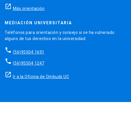
launch
Más orientación
MEDIACIÓN UNIVERSITARIA
Teléfonos para orientación y consejo si se ha vulnerado
alguno de tus derechos en la universidad.
phone
(56)95504 1691
phone
(56)95504 1247
launch
Ir a la Oficina de Ombuds UC