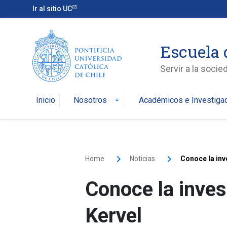
Ir al sitio UC
Escuela 
Servir a la soci
Inicio
Nosotros
Académicos e Investiga
arrow_drop_down
Home
Noticias
Conoce la inv
Conoce la inves
Kervel