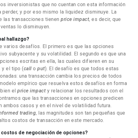
ros inversionistas que no cuentan con esta información
a perder, y por eso mismo la liquidez disminuye. La
ue las transacciones tienen
price impact
, es decir, que
 ventas lo disminuyen.
pal hallazgo?
e varios desafíos. El primero es que las opciones
tivo subyacente y su volatilidad. El segundo es que una
pciones escritas en ella, las cuales difieren en su
 y el tipo (
call
o
put
). El desafío es que todos estas
onadas: una transacción cambia los precios de todos
modelo empírico que resuelva estos desafíos en forma
 bien el
price impact
y relacionar los resultados con el
contramos que las transacciones en opciones predicen
 ambos casos y en el nivel de volatilidad futura.
nformed trading
, las magnitudes son tan pequeñas que
 altos costos de transacción en este mercado.
s costos de negociación de opciones?