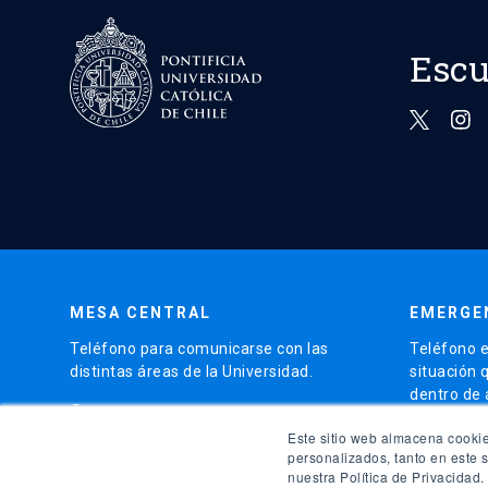
Escu
MESA CENTRAL
EMERGE
Teléfono para comunicarse con las
Teléfono e
distintas áreas de la Universidad.
situación 
dentro de
phone
(56)95504 4000
phone
Este sitio web almacena cookie
(56)9
personalizados, tanto en este 
nuestra Política de Privacidad.
launch