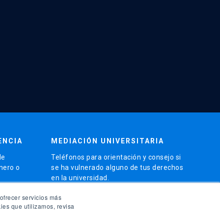
ENCIA
MEDIACIÓN UNIVERSITARIA
de
Teléfonos para orientación y consejo si
énero o
se ha vulnerado alguno de tus derechos
en la universidad.
phone
ofrecer servicios más
(56)95504 1691
ies que utilizamos, revisa
phone
(56)95504 1247