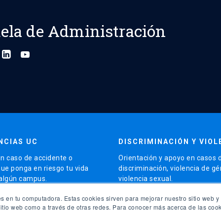
ela de Administración
NCIAS UC
DISCRIMINACIÓN Y VIOL
n caso de accidente o
Orientación y apoyo en casos 
que ponga en riesgo tu vida
discriminación, violencia de g
 algún campus.
violencia sexual.
launch
s en tu computadora. Estas cookies sirven para mejorar nuestro sitio web y 
5504 5000
Contacto para apoyo
sitio web como a través de otras redes. Para conocer más acerca de las cook
launch