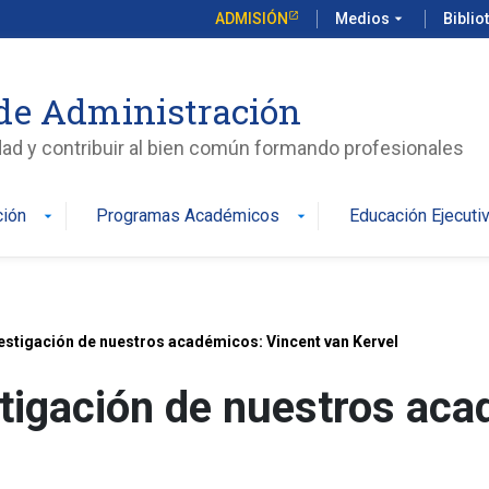
ADMISIÓN
Medios
arrow_drop_down
Biblio
de Administración
edad y contribuir al bien común formando profesionales
ción
Programas Académicos
Educación Ejecuti
arrow_drop_down
arrow_drop_down
estigación de nuestros académicos: Vincent van Kervel
tigación de nuestros aca