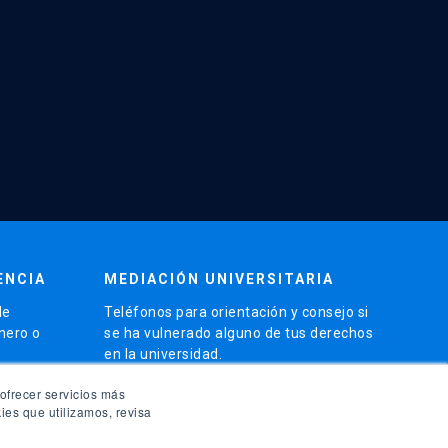
ENCIA
MEDIACIÓN UNIVERSITARIA
de
Teléfonos para orientación y consejo si
énero o
se ha vulnerado alguno de tus derechos
en la universidad.
phone
ofrecer servicios más
(56)95504 1691
ies que utilizamos, revisa
phone
(56)95504 1247