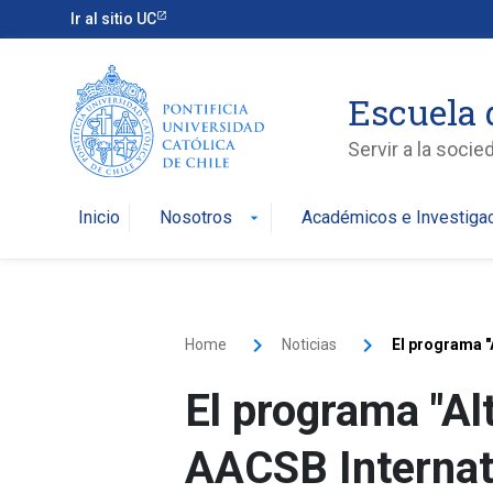
Ir al sitio UC
Escuela 
Servir a la soci
Inicio
Nosotros
Académicos e Investiga
arrow_drop_down
Home
Noticias
El programa "
El programa "Al
AACSB Internati