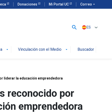
teca
Donaciones
Mi Portal UC
Correo
arrow_drop_down
search
ES
va
Vinculación con el Medio
Buscador
arrow_drop_down
arrow_drop_down
por liderar la educación emprendedora
es reconocido por
ación emprendedora