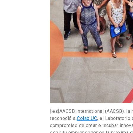
[:es]AACSB International (AACSB), la
reconoció a
Colab UC
, el Laboratorio
compromiso de crear e incubar innov
espíritu emprendedor en la próxima g