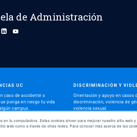
ela de Administración
NCIAS UC
DISCRIMINACIÓN Y VIOL
n caso de accidente o
Orientación y apoyo en casos 
que ponga en riesgo tu vida
discriminación, violencia de g
 algún campus.
violencia sexual.
launch
s en tu computadora. Estas cookies sirven para mejorar nuestro sitio web y 
5504 5000
Contacto para apoyo
sitio web como a través de otras redes. Para conocer más acerca de las cook
launch
sitio de Emergencias
Más orientación