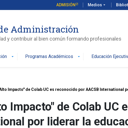
ADMISIÓN
Medios
arrow_drop_down
Biblio
de Administración
edad y contribuir al bien común formando profesionales
ción
Programas Académicos
Educación Ejecuti
arrow_drop_down
arrow_drop_down
Alto Impacto" de Colab UC es reconocido por AACSB International 
to Impacto" de Colab UC 
onal por liderar la educ