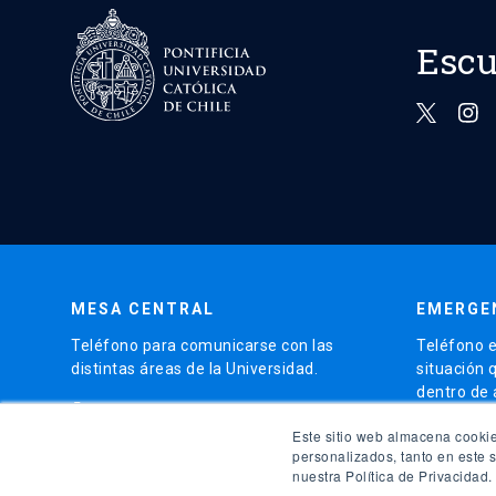
Escu
MESA CENTRAL
EMERGE
Teléfono para comunicarse con las
Teléfono e
distintas áreas de la Universidad.
situación 
dentro de
phone
(56)95504 4000
phone
Este sitio web almacena cookie
(56)9
personalizados, tanto en este 
nuestra Política de Privacidad.
launch
Ir al 