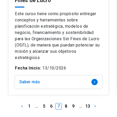
Fines de Lucro
Este curso tiene como propósito entregar
conceptos y herramientas sobre
planificación estratégica, modelos de
negocio, financiamiento y sostenibilidad
para las Organizaciones Sin Fines de Lucro
(OSFL), de manera que puedan potenciar su
misión y alcanzar sus objetivos
estratégicos.
Fecha Inicio:
13/10/2026
Saber más
keyboard_arrow_right
1
…
5
6
7
8
9
…
13
keyboard_arrow_left
keyboard_arrow_right