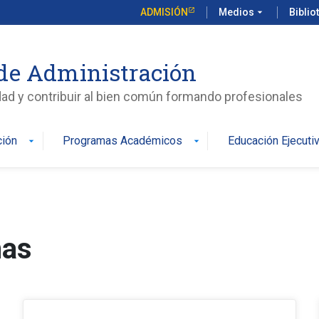
ADMISIÓN
Medios
arrow_drop_down
Biblio
de Administración
edad y contribuir al bien común formando profesionales
ción
Programas Académicos
Educación Ejecuti
arrow_drop_down
arrow_drop_down
mas