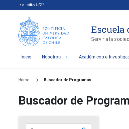
Ir al sitio UC
Escuela 
Servir a la soci
Inicio
Nosotros
Académicos e Investiga
arrow_drop_down
Home
Buscador de Programas
Buscador de Progra