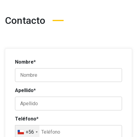
Al menos 2 años de experiencia laboral
Se requiere grado de licenciado, título
Contacto
profesional o técnico
Documentos para postular
Completar solicitud de postulación online
Currículum vitae actualizado
Copia digital carnet de identidad
Nombre*
Apellido*
Teléfono*
+56