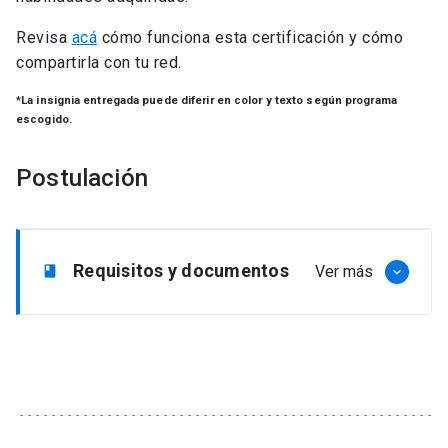
Revisa
acá
cómo funciona esta certificación y cómo
compartirla con tu red.
*La insignia entregada puede diferir en color y texto según programa
escogido.
Postulación
Requisitos y documentos
Ver más
book
keyboard_arrow_down
Requisitos
Desempeñarse en un cargo de jefatura o
gerencia dentro de una organización o
ejecutivos que se desempeñen en un puesto
con personas a cargo