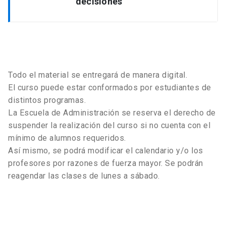
decisiones
efecto de gerenciar/dirigir).
Organización como sistema vivo.
Cómo se genera alto impacto sobre la
organización, su estrategia, cultura y
Todo el material se entregará de manera digital.
resultados.
El curso puede estar conformados por estudiantes de
Rol del gerente: conectar y priorizar;
distintos programas.
asegurar entregables y resultados;
La Escuela de Administración se reserva el derecho de
organizar, movilizar y desarrollar
suspender la realización del curso si no cuenta con el
Modelo de gerenciamiento en base a 4
personas y equipos.
mínimo de alumnos requeridos.
sistemas LEAN.
Así mismo, se podrá modificar el calendario y/o los
profesores por razones de fuerza mayor. Se podrán
reagendar las clases de lunes a sábado.
Desafíos y capacidades gerenciales:
planificación, lectura entorno y
anticipación; inserción de mi área en la
organización.