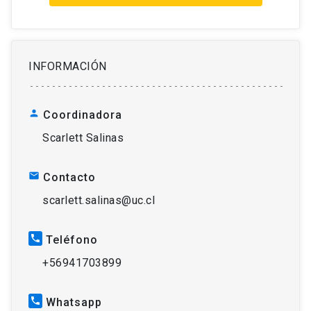
INFORMACIÓN
person
Coordinadora
Scarlett Salinas
mail
Contacto
scarlett.salinas@uc.cl
phone
Teléfono
+56941703899
phone
Whatsapp