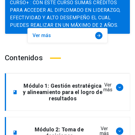
CURSO+ : CON ESTE CURSO SUMAS CRÉDITOS
PARA ACCEDER AL DIPLOMADO EN LIDERAZGO,
EFECTIVIDAD Y ALTO DESEMPEÑO EL CUAL
PUEDES REALIZAR EN UN MÁXIMO DE 2 AÑOS.
Ver más
arrow_forward
Contenidos
Ver
Módulo 1: Gestión estratégica
keyboard_arrow_down
más
y alineamiento para el logro de
book
resultados
Por qué y para qué las organizaciones
Ver
Módulo 2: Toma de
keyboard_arrow_down
book
más
necesitan gerenciamiento (acción y