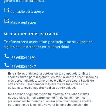
género o violencia sexual.
launch
Contacto para apoyo
launch
Más orientación
MEDIACIÓN UNIVERSITARIA
Teléfonos para orientación y consejo si se ha vulnerado
alguno de tus derechos en la universidad.
phone
(56)95504 1691
phone
(56)95504 1247
Este sitio web almacena cookies en tu computadora. Estas
launch
cookies sirven para mejorar nuestro sitio web y ofrecer servicios
Ir a la Oficina de Ombuds UC
más personalizados, tanto en este sitio web como a través de
otras redes. Para conocer más acerca de las cookies que
utilizamos, revisa nuestra Política de Privacidad.
No haremos seguimiento de tu información cuando visites
nuestro sitio. Sin embargo, con el fin de cumplir con tus
preferencias, tendremos que usar solo una pequeña cookie
para que no se te solicite volver a tomar esta decisión de