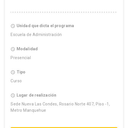
Unidad que dicta el programa
access_time
Escuela de Administración
Modalidad
access_time
Presencial
Tipo
access_time
Curso
Lugar de realización
access_time
Sede Nueva Las Condes, Rosario Norte 407, Piso -1,
Metro Manquehue