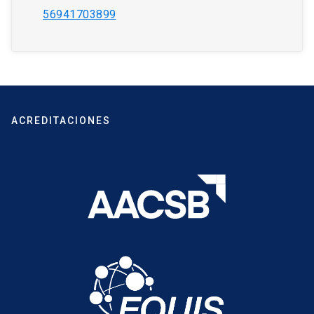
56941703899
ACREDITACIONES