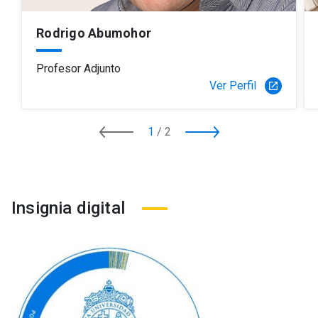
Rodrigo Abumohor
Profesor Adjunto
Ver Perfil
launch
1
/
2
Insignia digital