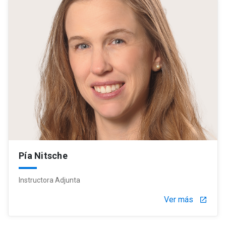
Pía Nitsche
Instructora Adjunta
Ver más
launch