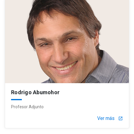
Rodrigo Abumohor
Profesor Adjunto
Ver más
launch