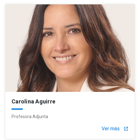
Carolina Aguirre
Profesora Adjunta
Ver más
launch