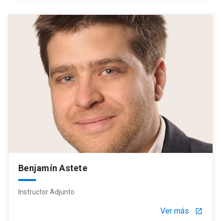
Benjamín Astete
Instructor Adjunto
Ver más
launch