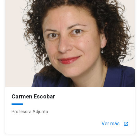
Carmen Escobar
Profesora Adjunta
Ver más
launch