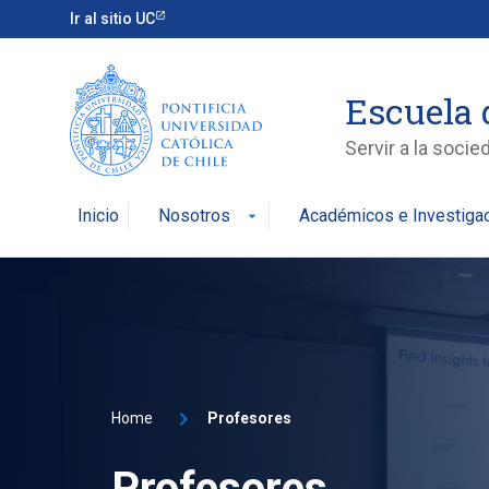
Ir al sitio UC
Escuela 
Servir a la soci
Inicio
Nosotros
Académicos e Investiga
arrow_drop_down
Home
Profesores
Profesores