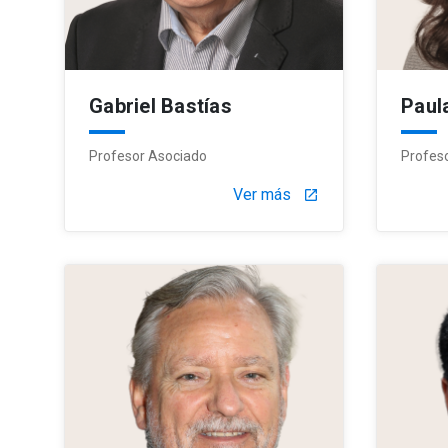
Gabriel Bastías
Paul
Profesor Asociado
Profeso
Ver más
launch