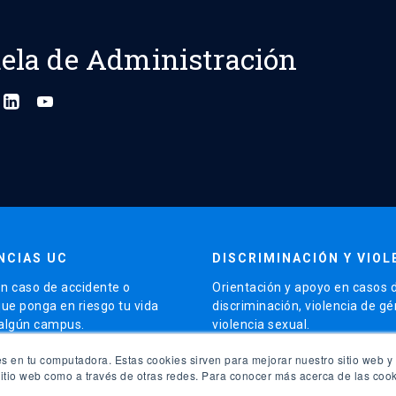
ela de Administración
NCIAS UC
DISCRIMINACIÓN Y VIOL
n caso de accidente o
Orientación y apoyo en casos 
que ponga en riesgo tu vida
discriminación, violencia de g
 algún campus.
violencia sexual.
launch
s en tu computadora. Estas cookies sirven para mejorar nuestro sitio web y 
5504 5000
Contacto para apoyo
sitio web como a través de otras redes. Para conocer más acerca de las cook