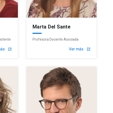
Marta Del Sante
istente
Profesora Docente Asociada
más
Ver más
launch
launch