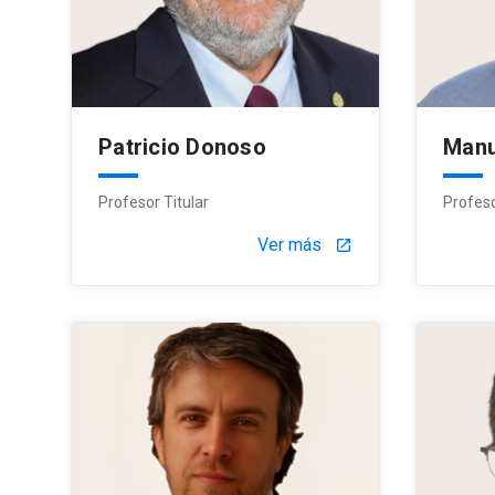
Patricio Donoso
Manu
Profesor Titular
Profes
Ver más
launch