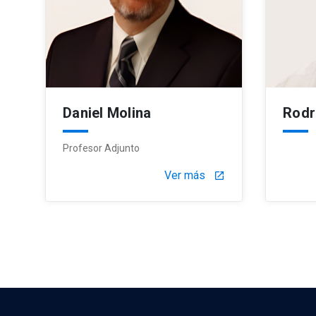
Daniel Molina
Rodr
Profesor Adjunto
Ver más
launch