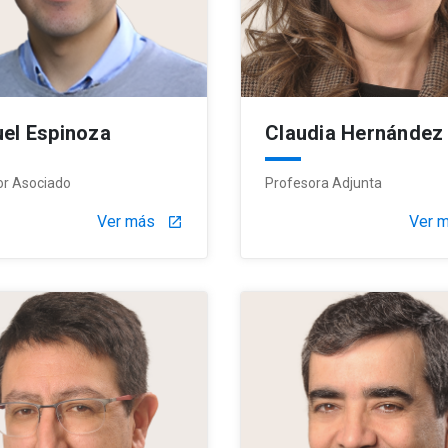
el Espinoza
Claudia Hernández
or Asociado
Profesora Adjunta
Ver más
Ver 
launch