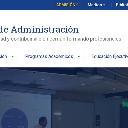
ADMISIÓN
Medios
arrow_drop_down
Biblio
de Administración
edad y contribuir al bien común formando profesionales
ción
Programas Académicos
Educación Ejecuti
arrow_drop_down
arrow_drop_down