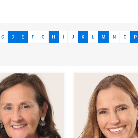
C
D
E
F
G
H
I
J
K
L
M
N
O
P