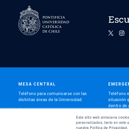
Escu
MESA CENTRAL
EMERGE
Teléfono para comunicarse con las
Teléfono e
distintas áreas de la Universidad.
situación 
dentro de
phone
(56)95504 4000
phone
Este sitio web almacena cookie
(56)9
personalizados, tanto en este 
nuestra Política de Privacidad.