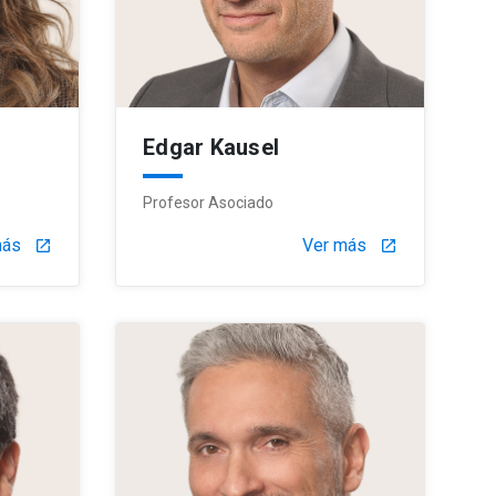
Edgar Kausel
Profesor Asociado
más
Ver más
launch
launch