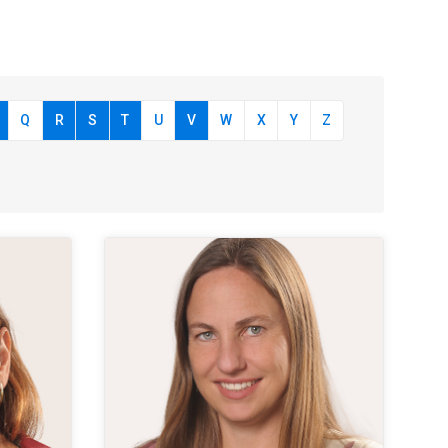
Q
R
S
T
U
V
W
X
Y
Z