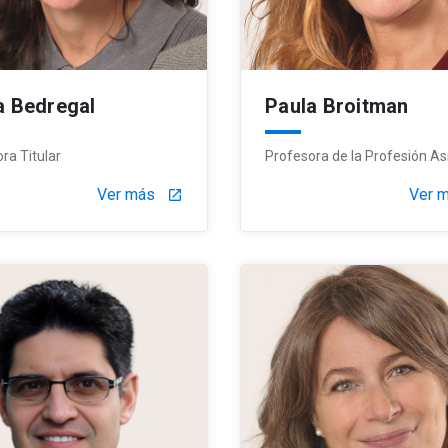
a Bedregal
Paula Broitman
ra Titular
Profesora de la Profesión As
Ver más
Ver 
launch