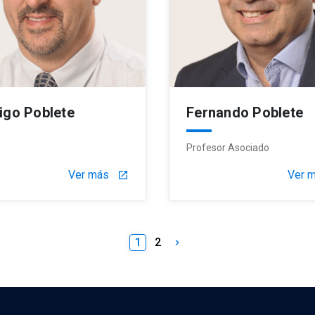
igo Poblete
Fernando Poblete
Profesor Asociado
Ver más
Ver 
launch
1
2
keyboard_arrow_right