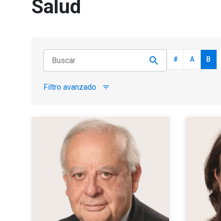
Salud
#
A
B
Filtro avanzado
filter_list