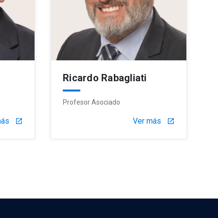
Ricardo Rabagliati
Profesor Asociado
más
Ver más
launch
launch