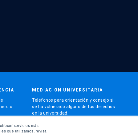
ENCIA
MEDIACIÓN UNIVERSITARIA
de
Teléfonos para orientación y consejo si
énero o
se ha vulnerado alguno de tus derechos
en la universidad.
phone
ofrecer servicios más
(56)95504 1691
ies que utilizamos, revisa
phone