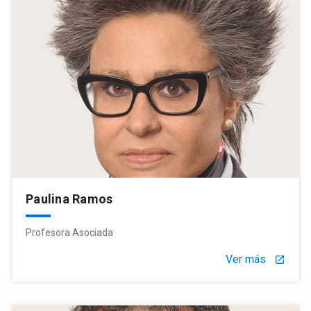
Paulina Ramos
Profesora Asociada
Ver más
launch