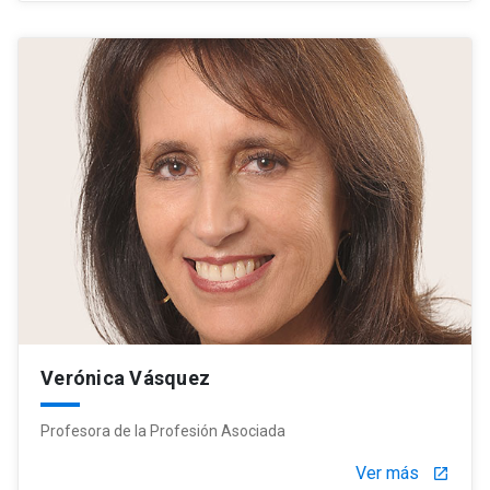
Verónica Vásquez
Profesora de la Profesión Asociada
Ver más
launch