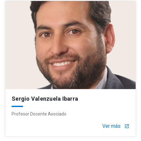
Sergio Valenzuela Ibarra
Profesor Docente Asociado
Ver más
launch