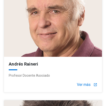
Andrés Raineri
Profesor Docente Asociado
Ver más
launch