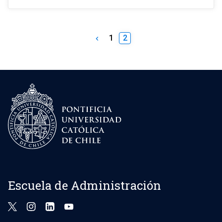
1
2
keyboard_arrow_left
Escuela de Administración