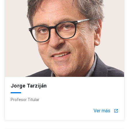
Jorge Tarziján
Profesor Titular
Ver más
launch