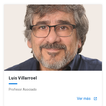
Luis Villarroel
Profesor Asociado
Ver más
launch