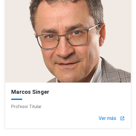
Marcos Singer
Profesor Titular
Ver más
launch