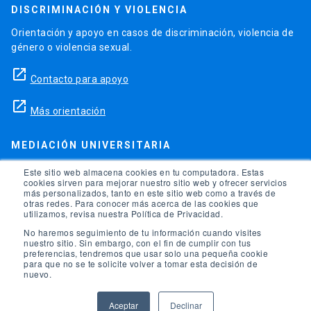
DISCRIMINACIÓN Y VIOLENCIA
Orientación y apoyo en casos de discriminación, violencia de
género o violencia sexual.
launch
Contacto para apoyo
launch
Más orientación
MEDIACIÓN UNIVERSITARIA
Teléfonos para orientación y consejo si se ha vulnerado
Este sitio web almacena cookies en tu computadora. Estas
cookies sirven para mejorar nuestro sitio web y ofrecer servicios
alguno de tus derechos en la universidad.
más personalizados, tanto en este sitio web como a través de
otras redes. Para conocer más acerca de las cookies que
phone
utilizamos, revisa nuestra Política de Privacidad.
(56)95504 1691
No haremos seguimiento de tu información cuando visites
phone
(56)95504 1247
nuestro sitio. Sin embargo, con el fin de cumplir con tus
preferencias, tendremos que usar solo una pequeña cookie
para que no se te solicite volver a tomar esta decisión de
launch
Ir a la Oficina de Ombuds UC
nuevo.
Aceptar
Declinar