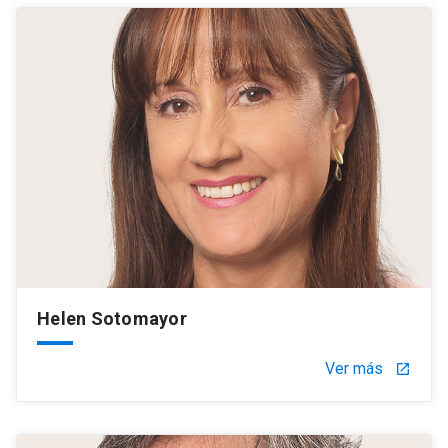
Helen Sotomayor
Ver más
launch