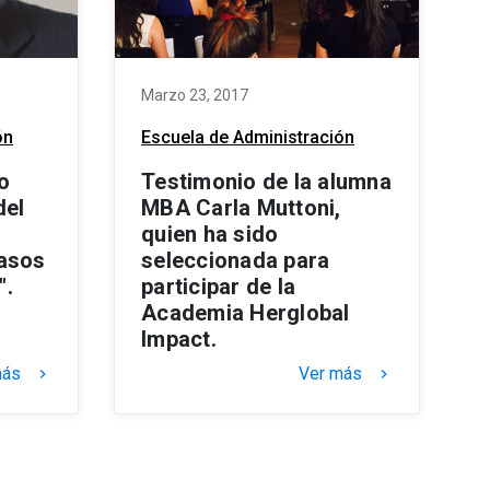
Marzo 23, 2017
ón
Escuela de Administración
o
Testimonio de la alumna
del
MBA Carla Muttoni,
o
quien ha sido
Casos
seleccionada para
".
participar de la
Academia Herglobal
Impact.
más
Ver más
keyboard_arrow_right
keyboard_arrow_right