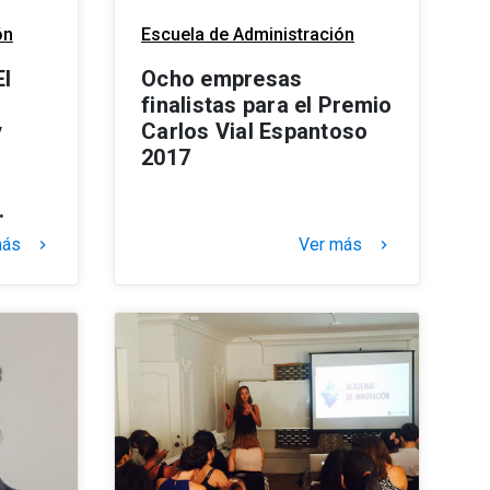
ón
Escuela de Administración
El
Ocho empresas
finalistas para el Premio
y
Carlos Vial Espantoso
2017
.
más
Ver más
keyboard_arrow_right
keyboard_arrow_right