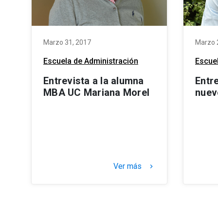
Marzo 31, 2017
Marzo 
Escuela de Administración
Escuel
Entrevista a la alumna
Entr
MBA UC Mariana Morel
nuev
Ver más
keyboard_arrow_right