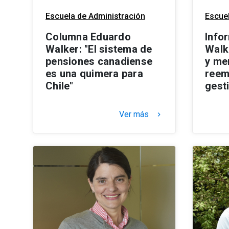
Escuela de Administración
Escuel
Columna Eduardo
Info
Walker: "El sistema de
Walk
pensiones canadiense
y me
es una quimera para
reem
Chile"
gest
Ver más
keyboard_arrow_right