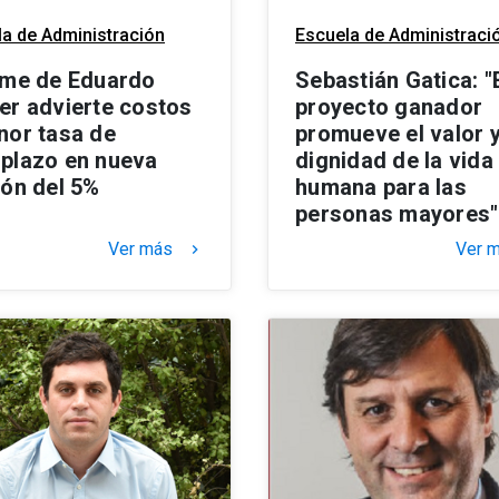
a de Administración
Escuela de Administraci
rme de Eduardo
Sebastián Gatica: "
er advierte costos
proyecto ganador
nor tasa de
promueve el valor 
plazo en nueva
dignidad de la vida
ión del 5%
humana para las
personas mayores"
Ver más
Ver 
keyboard_arrow_right