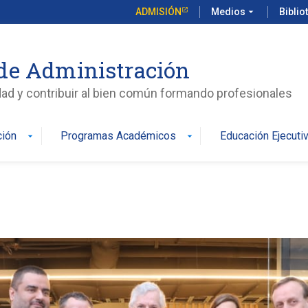
ADMISIÓN
Medios
arrow_drop_down
Biblio
de Administración
edad y contribuir al bien común formando profesionales
ción
Programas Académicos
Educación Ejecuti
arrow_drop_down
arrow_drop_down