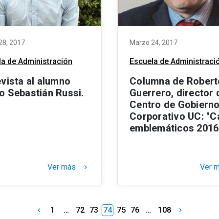
28, 2017
Marzo 24, 2017
a de Administración
Escuela de Administraci
evista al alumno
Columna de Robert
o Sebastián Russi.
Guerrero, director 
Centro de Gobiern
Corporativo UC: "
emblemáticos 2016
Ver más
Ver 
keyboard_arrow_right
1
…
72
73
74
75
76
…
108
keyboard_arrow_left
keyboard_arrow_right