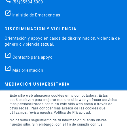
(56)95504 5000
launch
Ir al sitio de Emergencias
DISCRIMINACIÓN Y VIOLENCIA
Orientación y apoyo en casos de discriminación, violencia de
género o violencia sexual.
launch
Contacto para apoyo
launch
Más orientación
MEDIACIÓN UNIVERSITARIA
Teléfonos para orientación y consejo si se ha vulnerado
Este sitio web almacena cookies en tu computadora. Estas
cookies sirven para mejorar nuestro sitio web y ofrecer servicios
alguno de tus derechos en la universidad.
más personalizados, tanto en este sitio web como a través de
otras redes. Para conocer más acerca de las cookies que
phone
utilizamos, revisa nuestra Política de Privacidad.
(56)95504 1691
No haremos seguimiento de tu información cuando visites
phone
(56)95504 1247
nuestro sitio. Sin embargo, con el fin de cumplir con tus