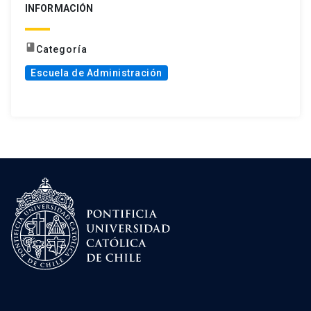
INFORMACIÓN
book
Categoría
Escuela de Administración