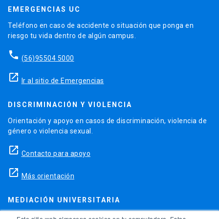
EMERGENCIAS UC
Teléfono en caso de accidente o situación que ponga en
riesgo tu vida dentro de algún campus.
phone
(56)95504 5000
launch
Ir al sitio de Emergencias
DISCRIMINACIÓN Y VIOLENCIA
Orientación y apoyo en casos de discriminación, violencia de
género o violencia sexual.
launch
Contacto para apoyo
launch
Más orientación
MEDIACIÓN UNIVERSITARIA
Teléfonos para orientación y consejo si se ha vulnerado
Este sitio web almacena cookies en tu computadora. Estas