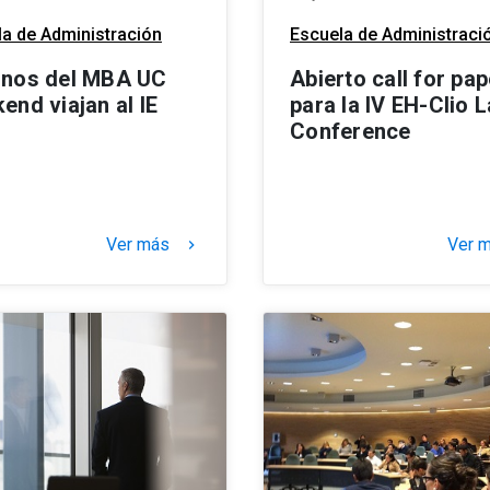
a de Administración
Escuela de Administraci
nos del MBA UC
Abierto call for pa
end viajan al IE
para la IV EH-Clio 
Conference
Ver más
Ver 
keyboard_arrow_right