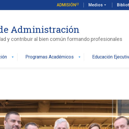
ADMISIÓN
Medios
arrow_drop_down
Biblio
de Administración
edad y contribuir al bien común formando profesionales
ción
Programas Académicos
Educación Ejecuti
arrow_drop_down
arrow_drop_down