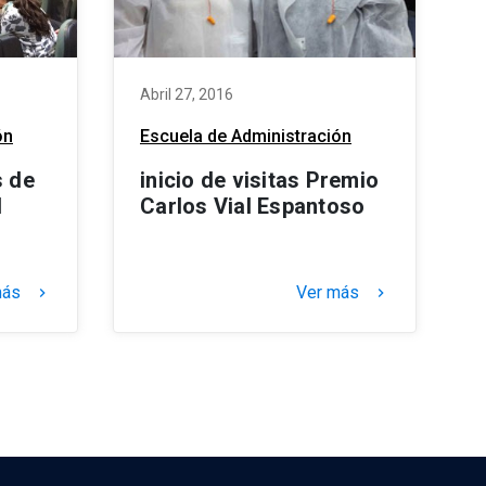
Abril 27, 2016
ón
Escuela de Administración
s de
inicio de visitas Premio
l
Carlos Vial Espantoso
más
Ver más
keyboard_arrow_right
keyboard_arrow_right