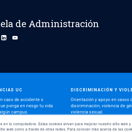
ela de Administración
NCIAS UC
DISCRIMINACIÓN Y VIOL
n caso de accidente o
Orientación y apoyo en casos 
que ponga en riesgo tu vida
discriminación, violencia de g
 algún campus.
violencia sexual.
launch
s en tu computadora. Estas cookies sirven para mejorar nuestro sitio web y 
5504 5000
Contacto para apoyo
sitio web como a través de otras redes. Para conocer más acerca de las cook