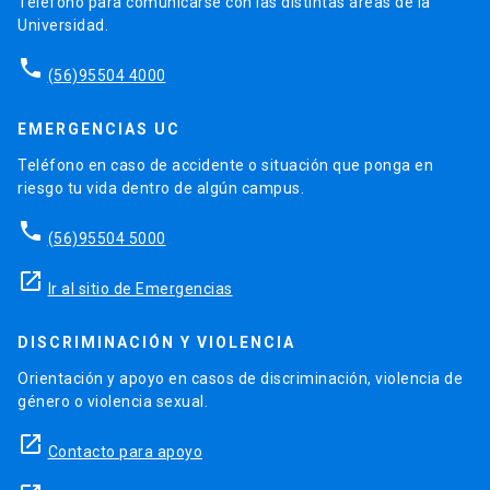
Teléfono para comunicarse con las distintas áreas de la
Universidad.
phone
(56)95504 4000
EMERGENCIAS UC
Teléfono en caso de accidente o situación que ponga en
riesgo tu vida dentro de algún campus.
phone
(56)95504 5000
launch
Ir al sitio de Emergencias
DISCRIMINACIÓN Y VIOLENCIA
Orientación y apoyo en casos de discriminación, violencia de
género o violencia sexual.
launch
Contacto para apoyo