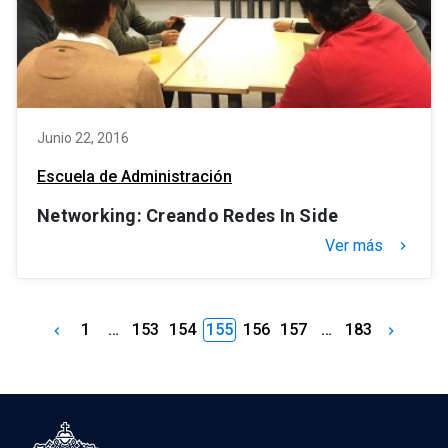
Junio 22, 2016
Escuela de Administración
Networking: Creando Redes In Side
Ver más
keyboard_arrow_right
1
…
153
154
155
156
157
…
183
keyboard_arrow_left
keyboard_arrow_right