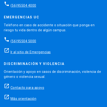
phone
(56)95504 4000
EMERGENCIAS UC
Teléfono en caso de accidente o situación que ponga en
riesgo tu vida dentro de algún campus.
phone
(56)95504 5000
launch
Ir al sitio de Emergencias
DISCRIMINACIÓN Y VIOLENCIA
Orientación y apoyo en casos de discriminación, violencia de
género o violencia sexual.
launch
Contacto para apoyo
launch
Más orientación