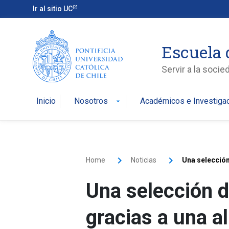
Ir al sitio UC
Escuela 
Servir a la soci
Inicio
Nosotros
Académicos e Investiga
arrow_drop_down
Home
Noticias
Una selección
Una selección 
gracias a una al