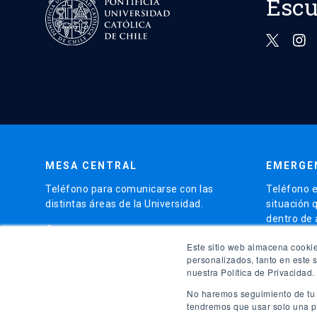
Escu
MESA CENTRAL
EMERGE
Teléfono para comunicarse con las
Teléfono e
distintas áreas de la Universidad.
situación 
dentro de
phone
(56)95504 4000
phone
Este sitio web almacena cookie
(56)9
personalizados, tanto en este 
nuestra Política de Privacidad.
launch
Ir al 
No haremos seguimiento de tu i
tendremos que usar solo una pe