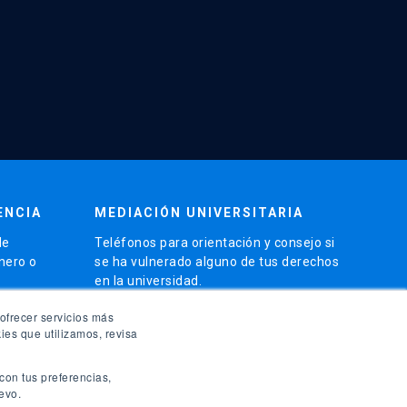
ENCIA
MEDIACIÓN UNIVERSITARIA
de
Teléfonos para orientación y consejo si
énero o
se ha vulnerado alguno de tus derechos
en la universidad.
phone
ofrecer servicios más
(56)95504 1691
ies que utilizamos, revisa
phone
(56)95504 1247
con tus preferencias,
launch
evo.
Ir a la Oficina de Ombuds UC