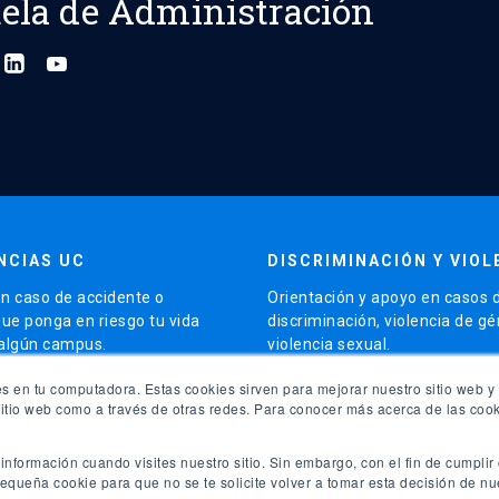
ela de Administración
NCIAS UC
DISCRIMINACIÓN Y VIOL
n caso de accidente o
Orientación y apoyo en casos 
que ponga en riesgo tu vida
discriminación, violencia de g
 algún campus.
violencia sexual.
launch
s en tu computadora. Estas cookies sirven para mejorar nuestro sitio web y 
5504 5000
Contacto para apoyo
sitio web como a través de otras redes. Para conocer más acerca de las cook
launch
sitio de Emergencias
Más orientación
nformación cuando visites nuestro sitio. Sin embargo, con el fin de cumplir 
queña cookie para que no se te solicite volver a tomar esta decisión de nu