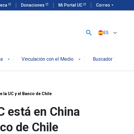
teca
Donaciones
Mi Portal UC
Correo
arrow_drop_down
search
ES
va
Vinculación con el Medio
Buscador
arrow_drop_down
arrow_drop_down
 la UC y el Banco de Chile
 está en China
nco de Chile