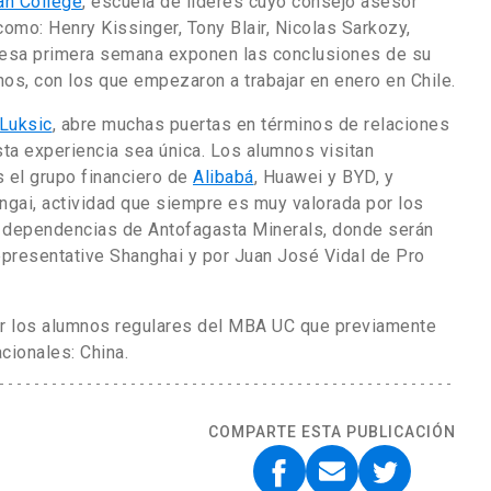
n College
, escuela de líderes cuyo consejo asesor
mo: Henry Kissinger, Tony Blair, Nicolas Sarkozy,
 esa primera semana exponen las conclusiones de su
nos, con los que empezaron a trabajar en enero en Chile.
Luksic
, abre muchas puertas en términos de relaciones
sta experiencia sea única. Los alumnos visitan
s el grupo financiero de
Alibabá
, Huawei y BYD, y
ngai, actividad que siempre es muy valorada por los
s dependencias de Antofagasta Minerals, donde serán
epresentative Shanghai y por Juan José Vidal de Pro
vir los alumnos regulares del MBA UC que previamente
cionales: China.
COMPARTE ESTA PUBLICACIÓN