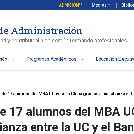
ADMISIÓN
Medios
arrow_drop_down
Biblio
de Administración
edad y contribuir al bien común formando profesionales
ción
Programas Académicos
Educación Ejecuti
arrow_drop_down
arrow_drop_down
 de 17 alumnos del MBA UC está en China gracias a una alianza entre
de 17 alumnos del MBA UC
ianza entre la UC y el Ba