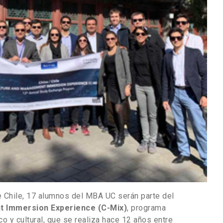
de Chile, 17 alumnos del MBA UC serán parte del
t Immersion Experience (C-Mix)
, programa
o y cultural, que se realiza hace 12 años entre