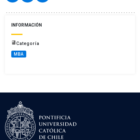
INFORMACIÓN
book
Categoría
MBA