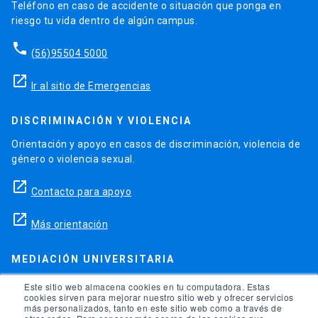
Teléfono en caso de accidente o situación que ponga en
riesgo tu vida dentro de algún campus.
phone
(56)95504 5000
launch
Ir al sitio de Emergencias
DISCRIMINACIÓN Y VIOLENCIA
Orientación y apoyo en casos de discriminación, violencia de
género o violencia sexual.
launch
Contacto para apoyo
launch
Más orientación
MEDIACIÓN UNIVERSITARIA
Teléfonos para orientación y consejo si se ha vulnerado
Este sitio web almacena cookies en tu computadora. Estas
cookies sirven para mejorar nuestro sitio web y ofrecer servicios
alguno de tus derechos en la universidad.
más personalizados, tanto en este sitio web como a través de