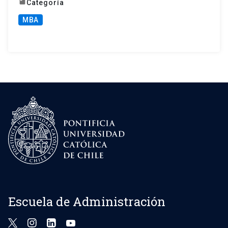
book
Categoría
MBA
Escuela de Administración