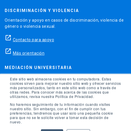
DISCRIMINACIÓN Y VIOLENCIA
Orientación y apoyo en casos de discriminación, violencia de
género o violencia sexual.
launch
Contacto para apoyo
launch
Más orientación
MEDIACIÓN UNIVERSITARIA
Teléfonos para orientación y consejo si se ha vulnerado
Este sitio web almacena cookies en tu computadora. Estas
cookies sirven para mejorar nuestro sitio web y ofrecer servicios
alguno de tus derechos en la universidad.
más personalizados, tanto en este sitio web como a través de
otras redes. Para conocer más acerca de las cookies que
phone
utilizamos, revisa nuestra Política de Privacidad.
(56)95504 1691
No haremos seguimiento de tu información cuando visites
phone
(56)95504 1247
nuestro sitio. Sin embargo, con el fin de cumplir con tus
preferencias, tendremos que usar solo una pequeña cookie
para que no se te solicite volver a tomar esta decisión de
launch
Ir a la Oficina de Ombuds UC
nuevo.