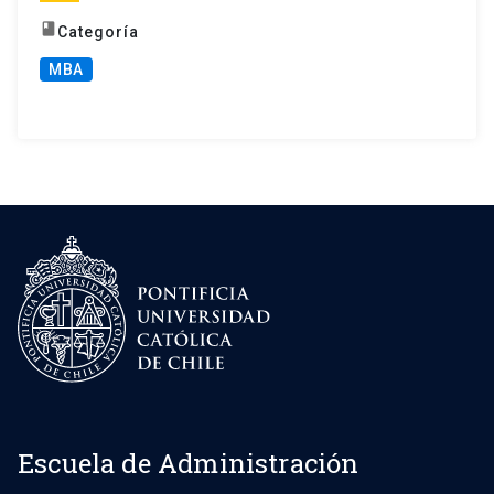
book
Categoría
MBA
Escuela de Administración