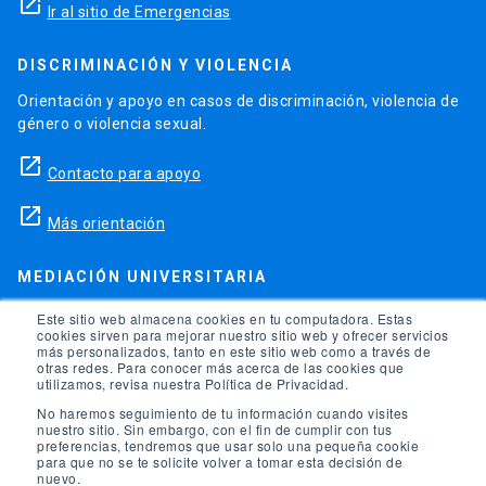
launch
Ir al sitio de Emergencias
DISCRIMINACIÓN Y VIOLENCIA
Orientación y apoyo en casos de discriminación, violencia de
género o violencia sexual.
launch
Contacto para apoyo
launch
Más orientación
MEDIACIÓN UNIVERSITARIA
Teléfonos para orientación y consejo si se ha vulnerado
Este sitio web almacena cookies en tu computadora. Estas
cookies sirven para mejorar nuestro sitio web y ofrecer servicios
alguno de tus derechos en la universidad.
más personalizados, tanto en este sitio web como a través de
otras redes. Para conocer más acerca de las cookies que
phone
utilizamos, revisa nuestra Política de Privacidad.
(56)95504 1691
No haremos seguimiento de tu información cuando visites
phone
(56)95504 1247
nuestro sitio. Sin embargo, con el fin de cumplir con tus
preferencias, tendremos que usar solo una pequeña cookie
para que no se te solicite volver a tomar esta decisión de
launch
Ir a la Oficina de Ombuds UC
nuevo.