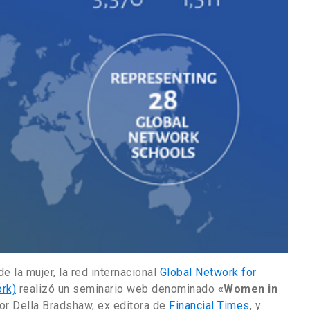
de la mujer, la red internacional
Global Network for
rk)
realizó un seminario web denominado
«Women in
or Della Bradshaw, ex editora de
Financial Times
, y