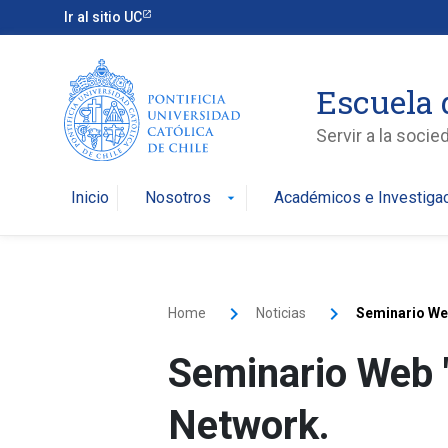
Ir al sitio UC
Escuela 
Servir a la soci
Inicio
Nosotros
Académicos e Investiga
arrow_drop_down
Home
Noticias
Seminario Web
Seminario Web "
Network.