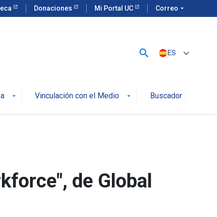
teca
Donaciones
Mi Portal UC
Correo
arrow_drop_down
search
ES
va
Vinculación con el Medio
Buscador
arrow_drop_down
arrow_drop_down
force", de Global