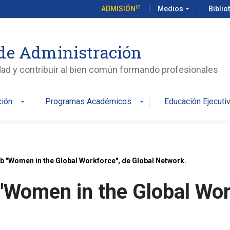
ADMISIÓN
Medios
arrow_drop_down
Biblio
de Administración
edad y contribuir al bien común formando profesionales
ción
Programas Académicos
Educación Ejecuti
arrow_drop_down
arrow_drop_down
 "Women in the Global Workforce", de Global Network.
Women in the Global Work