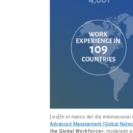
[:es]En el marco del día internacional 
Advanced Management (Global Netwo
the Global Workforce»
, moderado p