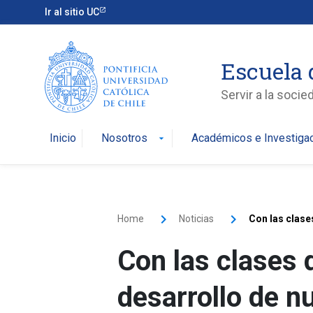
Ir al sitio UC
Escuela 
Servir a la soci
Inicio
Nosotros
Académicos e Investiga
arrow_drop_down
Home
Noticias
Con las clase
Con las clases 
desarrollo de n