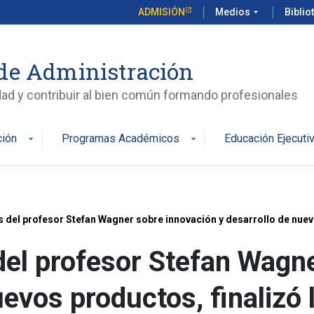
ADMISIÓN
Medios
arrow_drop_down
Biblio
de Administración
edad y contribuir al bien común formando profesionales
ción
Programas Académicos
Educación Ejecuti
arrow_drop_down
arrow_drop_down
s del profesor Stefan Wagner sobre innovación y desarrollo de nuev
del profesor Stefan Wagn
uevos productos, finalizó