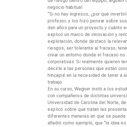
de riesgo dentro del equipo, alguien
negocio habitual.
“Si no hay ingresos, ¿por qué invertir
profesor, y los hizo pensar sobre sus
den años para un proyecto y cuánto e
explicó un marco de innovación y re
explotación, donde destacó la relevan
riesgos, ser tolerante al fracaso, ten
crear un entorno donde el fracaso no
corporativas. Si realmente quieren te
decirle a las personas que están con
hincapié en la necesidad de tener a 
trabajo.
En su curso, Wagner instó a los estud
con compañeros de distintas universi
Universidad de Carolina del Norte, de
explicó sobre qué tratan las present
diferentes maneras en que se puede f
añadió como ejemplo, que “la idea e