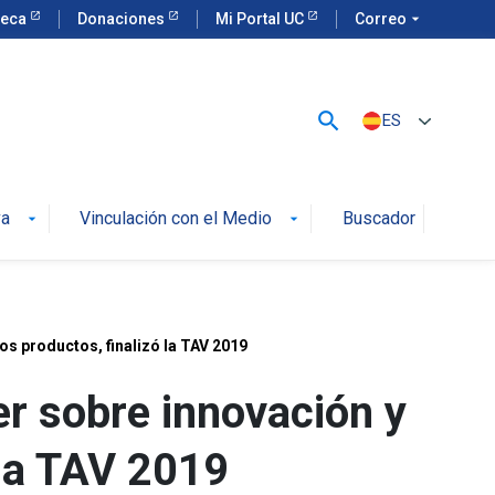
teca
Donaciones
Mi Portal UC
Correo
arrow_drop_down
search
ES
va
Vinculación con el Medio
Buscador
arrow_drop_down
arrow_drop_down
os productos, finalizó la TAV 2019
er sobre innovación y
 la TAV 2019