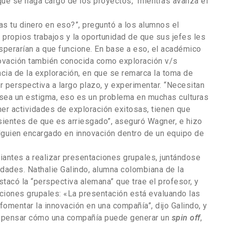
 que se haga cargo de los proyectos, mientras avanza el
ías tu dinero en eso?”, preguntó a los alumnos el
 propios trabajos y la oportunidad de que sus jefes les
sperarían a que funcione. En base a eso, el académico
novación también conocida como exploración v/s
cia de la exploración, en que se remarca la toma de
er perspectiva a largo plazo, y experimentar. “Necesitan
 sea un estigma, eso es un problema en muchas culturas
ner actividades de exploración exitosas, tienen que
sientes de que es arriesgado”, aseguró Wagner, e hizo
alguien encargado en innovación dentro de un equipo de
iantes a realizar presentaciones grupales, juntándose
dades. Nathalie Galindo, alumna colombiana de la
stacó la “perspectiva alemana” que trae el profesor, y
aciones grupales: «La presentación está evaluando las
omentar la innovación en una compañía”, dijo Galindo, y
s pensar cómo una compañía puede generar un
spin off
,