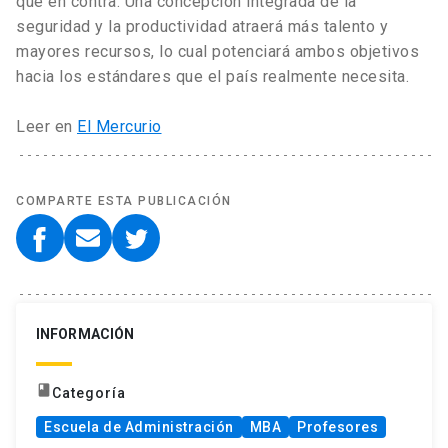
que en contra. Una concepción integrada de la
seguridad y la productividad atraerá más talento y
mayores recursos, lo cual potenciará ambos objetivos
hacia los estándares que el país realmente necesita.
Leer en
El Mercurio
COMPARTE ESTA PUBLICACIÓN
INFORMACIÓN
book
Categoría
Escuela de Administración
MBA
Profesores