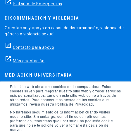
launch
Ir al sitio de Emergencias
DISCRIMINACIÓN Y VIOLENCIA
Orientación y apoyo en casos de discriminación, violencia de
género o violencia sexual.
launch
Contacto para apoyo
launch
Más orientación
MEDIACIÓN UNIVERSITARIA
Teléfonos para orientación y consejo si se ha vulnerado
Este sitio web almacena cookies en tu computadora. Estas
cookies sirven para mejorar nuestro sitio web y ofrecer servicios
alguno de tus derechos en la universidad.
más personalizados, tanto en este sitio web como a través de
otras redes. Para conocer más acerca de las cookies que
phone
utilizamos, revisa nuestra Política de Privacidad.
(56)95504 1691
No haremos seguimiento de tu información cuando visites
phone
(56)95504 1247
nuestro sitio. Sin embargo, con el fin de cumplir con tus
preferencias, tendremos que usar solo una pequeña cookie
para que no se te solicite volver a tomar esta decisión de
launch
Ir a la Oficina de Ombuds UC
nuevo.