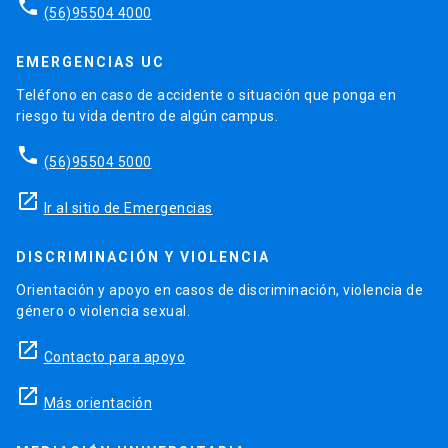
phone
(56)95504 4000
EMERGENCIAS UC
Teléfono en caso de accidente o situación que ponga en
riesgo tu vida dentro de algún campus.
phone
(56)95504 5000
launch
Ir al sitio de Emergencias
DISCRIMINACIÓN Y VIOLENCIA
Orientación y apoyo en casos de discriminación, violencia de
género o violencia sexual.
launch
Contacto para apoyo
launch
Más orientación