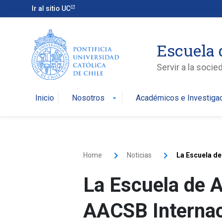
Ir al sitio UC
Escuela 
Servir a la soci
Inicio
Nosotros
Académicos e Investiga
arrow_drop_down
Home
Noticias
La Escuela de
La Escuela de 
AACSB Internaci