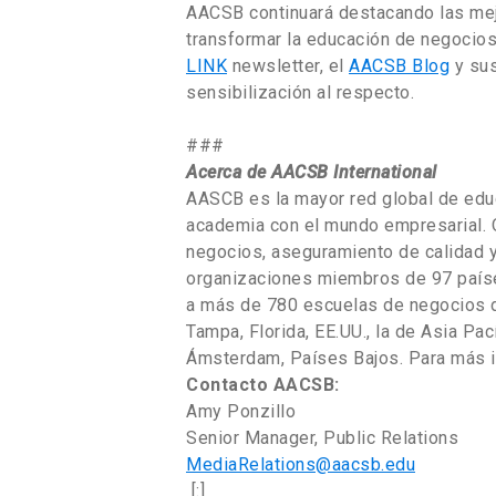
AACSB continuará destacando las mej
transformar la educación de negocio
LINK
newsletter, el
AACSB Blog
y sus
sensibilización al respecto.
###
Acerca de AACSB International
AASCB es la mayor red global de edu
academia con el mundo empresarial. O
negocios, aseguramiento de calidad y
organizaciones miembros de 97 paíse
a más de 780 escuelas de negocios d
Tampa, Florida, EE.UU., la de Asia Pac
Ámsterdam, Países Bajos. Para más i
Contacto AACSB:
Amy Ponzillo
Senior Manager, Public Relations
MediaRelations@aacsb.edu
[:]