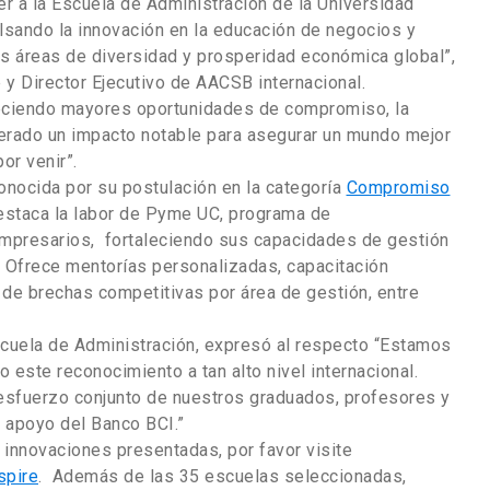
a la Escuela de Administración de la Universidad
ulsando la innovación en la educación de negocios y
s áreas de diversidad y prosperidad económica global”,
y Director Ejecutivo de AACSB internacional.
freciendo mayores oportunidades de compromiso, la
erado un impacto notable para asegurar un mundo mejor
or venir”.
onocida por su postulación en la categoría
Compromiso
 destaca la labor de Pyme UC, programa de
empresarios, fortaleciendo sus capacidades de gestión
 Ofrece mentorías personalizadas, capacitación
 de brechas competitivas por área de gestión, entre
Escuela de Administración, expresó al respecto “Estamos
este reconocimiento a tan alto nivel internacional.
esfuerzo conjunto de nuestros graduados, profesores y
 apoyo del Banco BCI.”
 innovaciones presentadas, por favor visite
spire
. Además de las 35 escuelas seleccionadas,