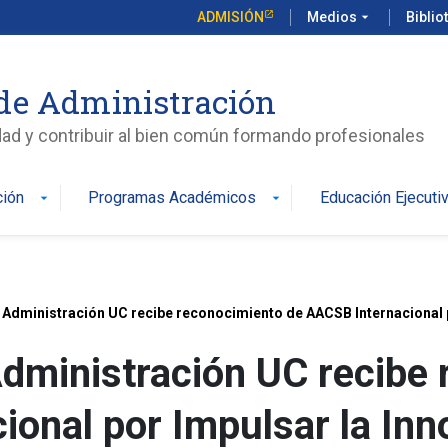
ADMISIÓN
Medios
arrow_drop_down
Biblio
de Administración
edad y contribuir al bien común formando profesionales
ción
Programas Académicos
Educación Ejecuti
arrow_drop_down
arrow_drop_down
 Administración UC recibe reconocimiento de AACSB Internacional 
Administración UC recibe
onal por Impulsar la Inn