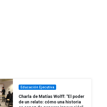
Educación Ejecutiva
Charla de Matías Wolff: "El poder
de un relato: cómo una historia