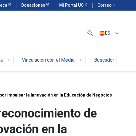
teca
Donaciones
Mi Portal UC
Correo
arrow_drop_down
search
ES
va
Vinculación con el Medio
Buscador
arrow_drop_down
arrow_drop_down
por Impulsar la Innovación en la Educación de Negocios
 reconocimiento de
ovación en la