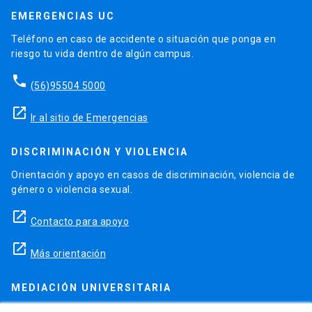
EMERGENCIAS UC
Teléfono en caso de accidente o situación que ponga en
riesgo tu vida dentro de algún campus.
phone
(56)95504 5000
launch
Ir al sitio de Emergencias
DISCRIMINACIÓN Y VIOLENCIA
Orientación y apoyo en casos de discriminación, violencia de
género o violencia sexual.
launch
Contacto para apoyo
launch
Más orientación
MEDIACIÓN UNIVERSITARIA
Teléfonos para orientación y consejo si se ha vulnerado