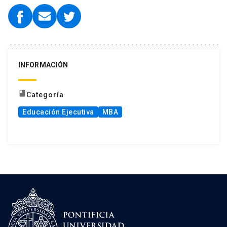
INFORMACIÓN
book
Categoría
Educación Ejecutiva
MBA