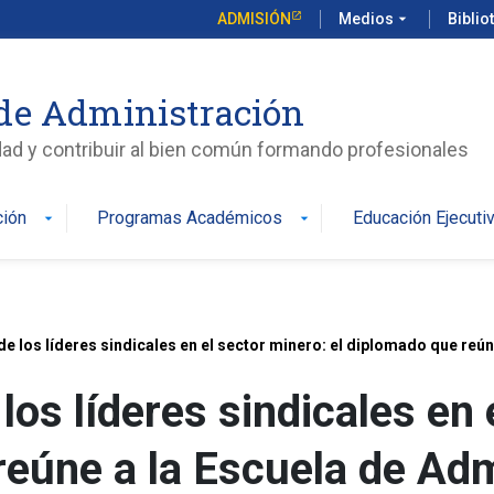
ADMISIÓN
Medios
arrow_drop_down
Biblio
de Administración
edad y contribuir al bien común formando profesionales
ción
Programas Académicos
Educación Ejecuti
arrow_drop_down
arrow_drop_down
 de los líderes sindicales en el sector minero: el diplomado que reú
 los líderes sindicales en 
eúne a la Escuela de Adm