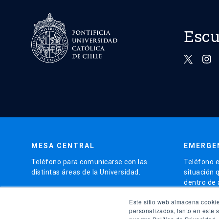
Escu
MESA CENTRAL
EMERGE
Teléfono para comunicarse con las
Teléfono e
distintas áreas de la Universidad.
situación 
dentro de
phone
(56)95504 4000
phone
Este sitio web almacena cookie
(56)9
personalizados, tanto en este 