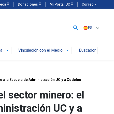
teca
Donaciones
Mi Portal UC
Correo
arrow_drop_down
search
ES
va
Vinculación con el Medio
Buscador
arrow_drop_down
arrow_drop_down
ne a la Escuela de Administración UC y a Codelco
el sector minero: el
inistración UC y a