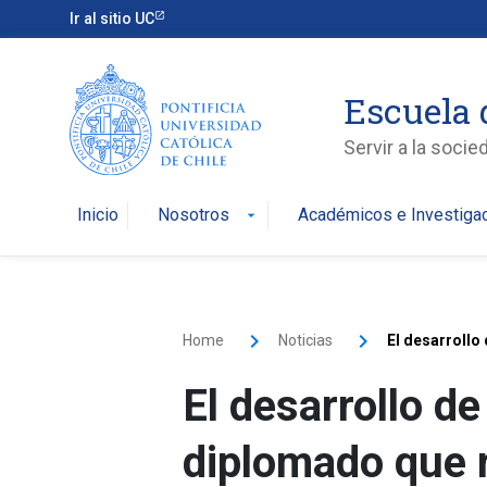
Ir al sitio UC
Escuela 
Servir a la soci
Inicio
Nosotros
Académicos e Investiga
arrow_drop_down
Home
Noticias
El desarrollo
El desarrollo de
diplomado que r