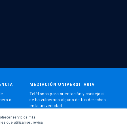
ENCIA
MEDIACIÓN UNIVERSITARIA
de
Teléfonos para orientación y consejo si
énero o
se ha vulnerado alguno de tus derechos
en la universidad.
phone
ofrecer servicios más
(56)95504 1691
ies que utilizamos, revisa