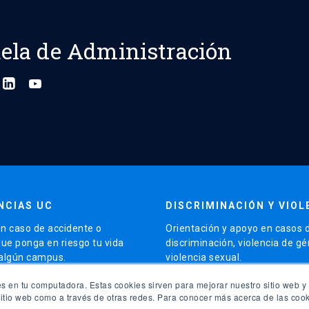
ela de Administración
NCIAS UC
DISCRIMINACIÓN Y VIOL
n caso de accidente o
Orientación y apoyo en casos 
que ponga en riesgo tu vida
discriminación, violencia de g
 algún campus.
violencia sexual.
launch
s en tu computadora. Estas cookies sirven para mejorar nuestro sitio web y 
5504 5000
Contacto para apoyo
sitio web como a través de otras redes. Para conocer más acerca de las cook