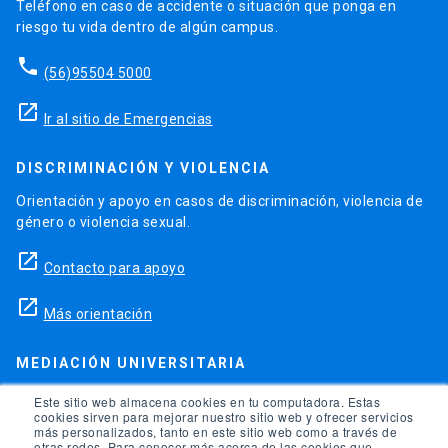
Teléfono en caso de accidente o situación que ponga en
riesgo tu vida dentro de algún campus.
phone
(56)95504 5000
launch
Ir al sitio de Emergencias
DISCRIMINACIÓN Y VIOLENCIA
Orientación y apoyo en casos de discriminación, violencia de
género o violencia sexual.
launch
Contacto para apoyo
launch
Más orientación
MEDIACIÓN UNIVERSITARIA
Teléfonos para orientación y consejo si se ha vulnerado
Este sitio web almacena cookies en tu computadora. Estas
cookies sirven para mejorar nuestro sitio web y ofrecer servicios
alguno de tus derechos en la universidad.
más personalizados, tanto en este sitio web como a través de
otras redes. Para conocer más acerca de las cookies que