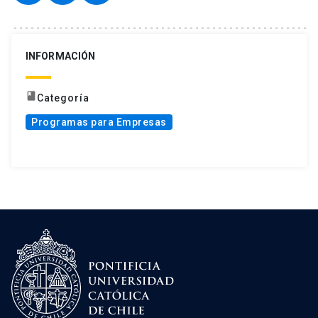
INFORMACIÓN
book
Categoría
Programas para Empresas