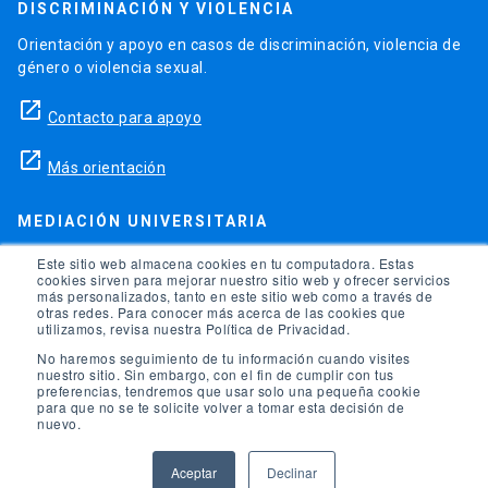
DISCRIMINACIÓN Y VIOLENCIA
Orientación y apoyo en casos de discriminación, violencia de
género o violencia sexual.
launch
Contacto para apoyo
launch
Más orientación
MEDIACIÓN UNIVERSITARIA
Teléfonos para orientación y consejo si se ha vulnerado
Este sitio web almacena cookies en tu computadora. Estas
cookies sirven para mejorar nuestro sitio web y ofrecer servicios
alguno de tus derechos en la universidad.
más personalizados, tanto en este sitio web como a través de
otras redes. Para conocer más acerca de las cookies que
phone
utilizamos, revisa nuestra Política de Privacidad.
(56)95504 1691
No haremos seguimiento de tu información cuando visites
phone
(56)95504 1247
nuestro sitio. Sin embargo, con el fin de cumplir con tus
preferencias, tendremos que usar solo una pequeña cookie
para que no se te solicite volver a tomar esta decisión de
launch
Ir a la Oficina de Ombuds UC
nuevo.
Aceptar
Declinar