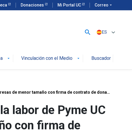
teca
Donaciones
Mi Portal UC
Correo
arrow_drop_down
search
ES
va
Vinculación con el Medio
Buscador
arrow_drop_down
arrow_drop_down
BCI compromete continuidad de apoyo a la labor de Pyme UC en favor de las empresas de menor tamaño con firma de contrato de donación
la labor de Pyme UC
ño con firma de