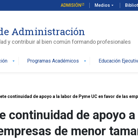
ADMISIÓN
Medios
arrow_drop_down
Biblio
de Administración
edad y contribuir al bien común formando profesionales
ción
Programas Académicos
Educación Ejecuti
arrow_drop_down
arrow_drop_down
 continuidad de apoyo a 
s empresas de menor tama