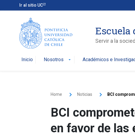
Ir al sitio UC
Escuela 
Servir a la soci
Inicio
Nosotros
Académicos e Investiga
arrow_drop_down
Home
Noticias
BCI compromete
en favor de la