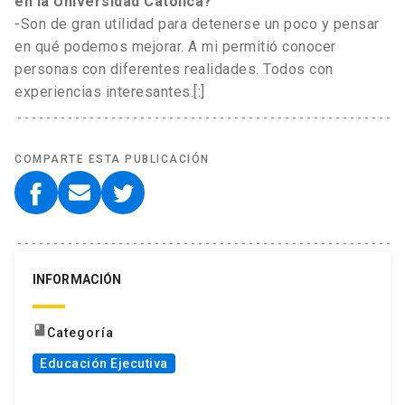
en la Universidad Católica?
-Son de gran utilidad para detenerse un poco y pensar
en qué podemos mejorar. A mi permitió conocer
personas con diferentes realidades. Todos con
experiencias interesantes.[:]
COMPARTE ESTA PUBLICACIÓN
INFORMACIÓN
book
Categoría
Educación Ejecutiva