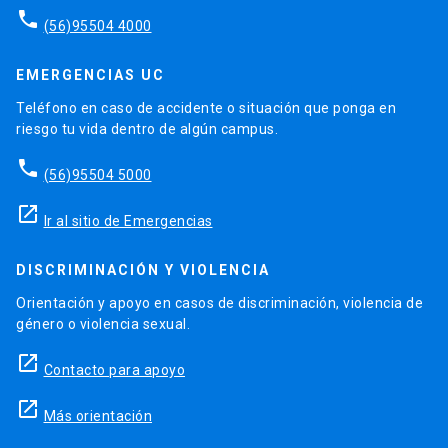
phone
(56)95504 4000
EMERGENCIAS UC
Teléfono en caso de accidente o situación que ponga en
riesgo tu vida dentro de algún campus.
phone
(56)95504 5000
launch
Ir al sitio de Emergencias
DISCRIMINACIÓN Y VIOLENCIA
Orientación y apoyo en casos de discriminación, violencia de
género o violencia sexual.
launch
Contacto para apoyo
launch
Más orientación