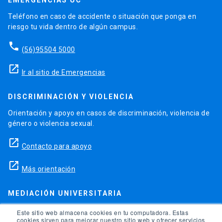
EMERGENCIAS UC
Teléfono en caso de accidente o situación que ponga en
riesgo tu vida dentro de algún campus.
phone
(56)95504 5000
launch
Ir al sitio de Emergencias
DISCRIMINACIÓN Y VIOLENCIA
Orientación y apoyo en casos de discriminación, violencia de
género o violencia sexual.
launch
Contacto para apoyo
launch
Más orientación
MEDIACIÓN UNIVERSITARIA
Teléfonos para orientación y consejo si se ha vulnerado
Este sitio web almacena cookies en tu computadora. Estas
cookies sirven para mejorar nuestro sitio web y ofrecer servicios
alguno de tus derechos en la universidad.