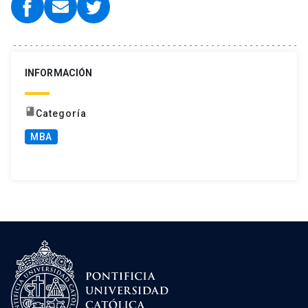
INFORMACIÓN
book
Categoría
MBA