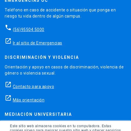
EMERGENCIAS UC
Teléfono en caso de accidente o situación que ponga en
riesgo tu vida dentro de algún campus.
phone
(56)95504 5000
launch
Ir al sitio de Emergencias
DISCRIMINACIÓN Y VIOLENCIA
Orientación y apoyo en casos de discriminación, violencia de
género o violencia sexual.
launch
Contacto para apoyo
launch
Más orientación
MEDIACIÓN UNIVERSITARIA
Teléfonos para orientación y consejo si se ha vulnerado
Este sitio web almacena cookies en tu computadora. Estas
cookies sirven para mejorar nuestro sitio web y ofrecer servicios
alguno de tus derechos en la universidad.