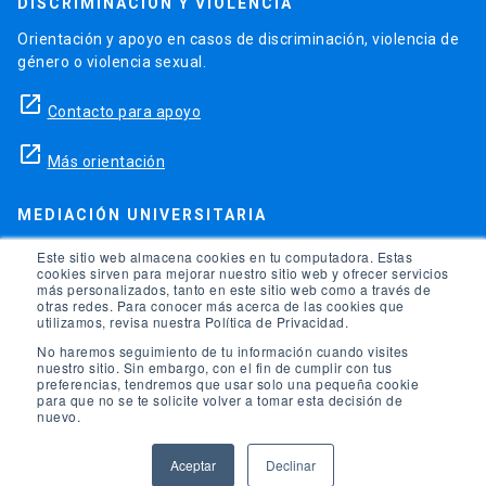
DISCRIMINACIÓN Y VIOLENCIA
Orientación y apoyo en casos de discriminación, violencia de
género o violencia sexual.
launch
Contacto para apoyo
launch
Más orientación
MEDIACIÓN UNIVERSITARIA
Teléfonos para orientación y consejo si se ha vulnerado
Este sitio web almacena cookies en tu computadora. Estas
cookies sirven para mejorar nuestro sitio web y ofrecer servicios
alguno de tus derechos en la universidad.
más personalizados, tanto en este sitio web como a través de
otras redes. Para conocer más acerca de las cookies que
phone
utilizamos, revisa nuestra Política de Privacidad.
(56)95504 1691
No haremos seguimiento de tu información cuando visites
phone
(56)95504 1247
nuestro sitio. Sin embargo, con el fin de cumplir con tus
preferencias, tendremos que usar solo una pequeña cookie
para que no se te solicite volver a tomar esta decisión de
launch
Ir a la Oficina de Ombuds UC
nuevo.
Aceptar
Declinar