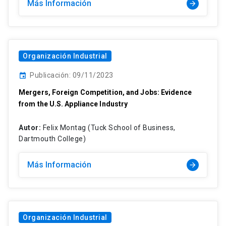
Más Información
arrow_forward
Organización Industrial
Publicación: 09/11/2023
event
Mergers, Foreign Competition, and Jobs: Evidence
from the U.S. Appliance Industry
Autor:
Felix Montag (Tuck School of Business,
Dartmouth College)
Más Información
arrow_forward
Organización Industrial