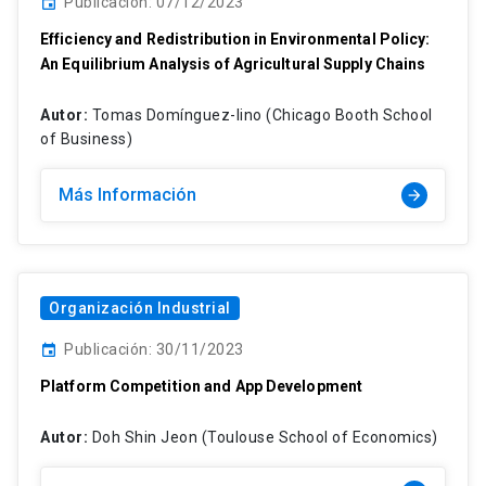
Publicación: 07/12/2023
event
Efficiency and Redistribution in Environmental Policy:
An Equilibrium Analysis of Agricultural Supply Chains
Autor:
Tomas Domínguez-Iino (Chicago Booth School
of Business)
Más Información
arrow_forward
Organización Industrial
Publicación: 30/11/2023
event
Platform Competition and App Development
Autor:
Doh Shin Jeon (Toulouse School of Economics)