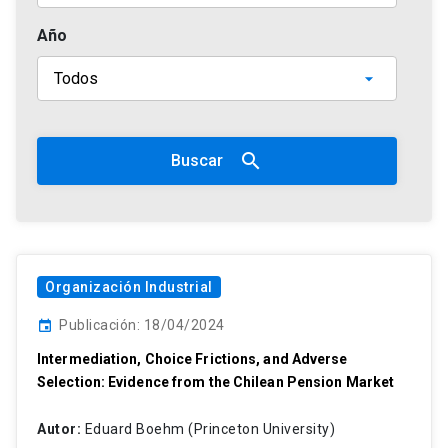
Año
search
Buscar
Organización Industrial
Publicación: 18/04/2024
event
Intermediation, Choice Frictions, and Adverse
Selection: Evidence from the Chilean Pension Market
Autor:
Eduard Boehm (Princeton University)