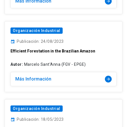
Más Información
arrow_forward
Organización Industrial
Publicación: 24/08/2023
event
Efficient Forestation in the Brazilian Amazon
Autor:
Marcelo Sant'Anna (FGV - EPGE)
Más Información
arrow_forward
Organización Industrial
Publicación: 18/05/2023
event