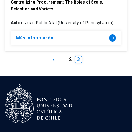
Centralizing Procurement: The Roles of Scale,
Selection and Variety
Autor:
Juan Pablo Atal (University of Pennsylvania)
Más Información
arrow_forward
1
2
3
keyboard_arrow_left