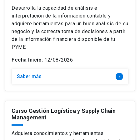
Temática
keyboard_arrow_down
Curso
Desarrolla la capacidad de análisis e
interpretación de la información contable y
Modalidad
keyboard_arrow_down
Estrategia e Innovación
Diplomado
adquiere herramientas para un buen análisis de su
Precio
keyboard_arrow_down
Híbrido
Finanzas
negocio y la correcta toma de decisiones a partir
Magíster
de la información financiera disponible de tu
Mes de inicio
keyboard_arrow_down
+$4.500.000
Online
Gestión y Operaciones
PYME.
$0 – $1.499.000
Online: Clases en vivo
Marketing y Ventas
Fecha Inicio:
12/08/2026
$1.500.000 – $2.499.000
search
Presencial
Buscar
Personas y Liderazgo
Saber más
$2.500.000 – $3.499.000
keyboard_arrow_right
close
Borrar filtros
$3.500.000 – $4.499.000
Curso Gestión Logística y Supply Chain
Management
Adquiera conocimientos y herramientas