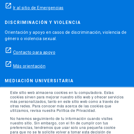
launch
Ir al sitio de Emergencias
DISCRIMINACIÓN Y VIOLENCIA
Orientación y apoyo en casos de discriminación, violencia de
género o violencia sexual.
launch
Contacto para apoyo
launch
Más orientación
MEDIACIÓN UNIVERSITARIA
Teléfonos para orientación y consejo si se ha vulnerado
Este sitio web almacena cookies en tu computadora. Estas
cookies sirven para mejorar nuestro sitio web y ofrecer servicios
alguno de tus derechos en la universidad.
más personalizados, tanto en este sitio web como a través de
otras redes. Para conocer más acerca de las cookies que
phone
utilizamos, revisa nuestra Política de Privacidad.
(56)95504 1691
No haremos seguimiento de tu información cuando visites
phone
(56)95504 1247
nuestro sitio. Sin embargo, con el fin de cumplir con tus
preferencias, tendremos que usar solo una pequeña cookie
para que no se te solicite volver a tomar esta decisión de
launch