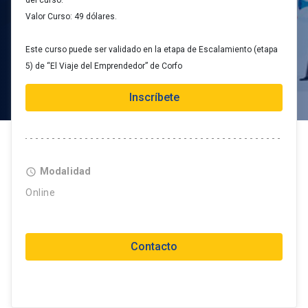
del curso.
Valor Curso: 49 dólares.
Este curso puede ser validado en la etapa de Escalamiento (etapa
5) de “El Viaje del Emprendedor” de Corfo
Inscríbete
Modalidad
access_time
Online
Contacto