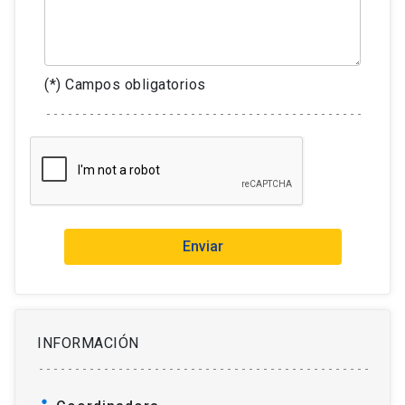
(*) Campos obligatorios
Enviar
INFORMACIÓN
person