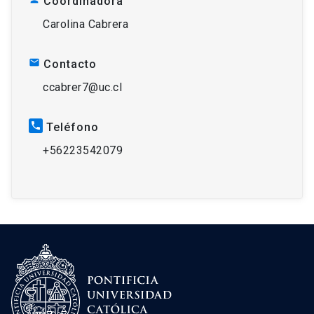
Coordinadora
Carolina Cabrera
mail
Contacto
ccabrer7@uc.cl
phone
Teléfono
+56223542079