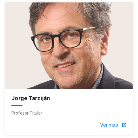
Jorge Tarziján
Profesor Titular
Ver más
launch