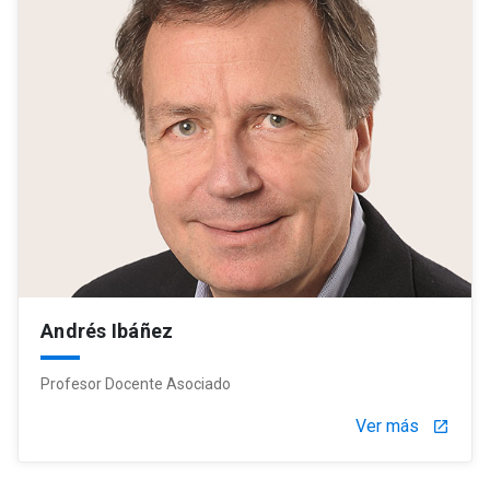
Andrés Ibáñez
Profesor Docente Asociado
Ver más
launch