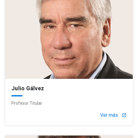
Julio Gálvez
Profesor Titular
Ver más
launch