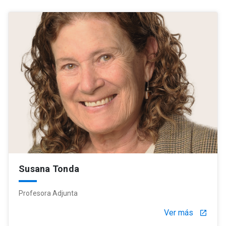
Susana Tonda
Profesora Adjunta
Ver más
launch