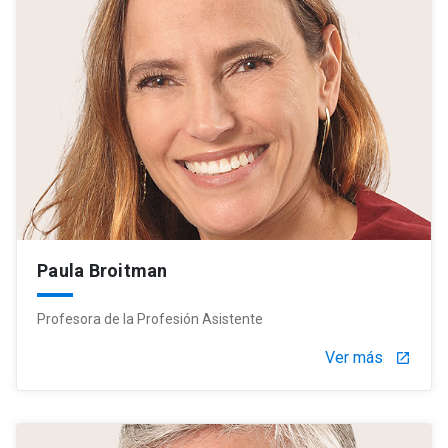
Paula Broitman
Profesora de la Profesión Asistente
Ver más
launch