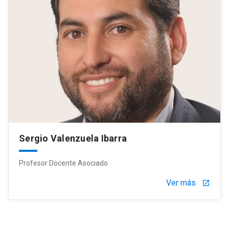
Sergio Valenzuela Ibarra
Profesor Docente Asociado
Ver más
launch