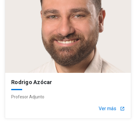
Rodrigo Azócar
Profesor Adjunto
Ver más
launch