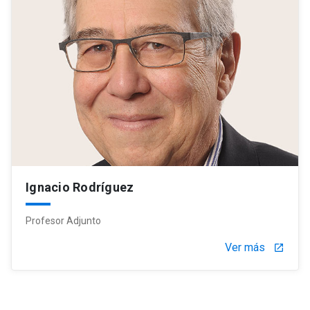
Ignacio Rodríguez
Profesor Adjunto
Ver más
launch