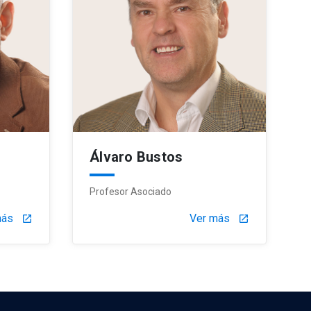
Álvaro Bustos
Profesor Asociado
más
Ver más
launch
launch