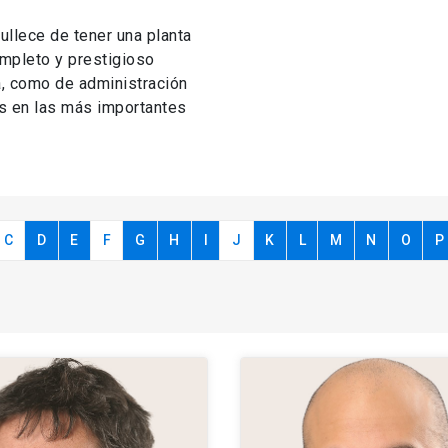
llece de tener una planta
mpleto y prestigioso
a, como de administración
s en las más importantes
C
D
E
F
G
H
I
J
K
L
M
N
O
P