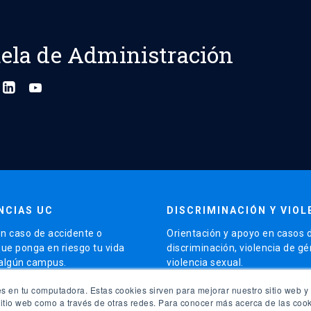
ela de Administración
NCIAS UC
DISCRIMINACIÓN Y VIOL
n caso de accidente o
Orientación y apoyo en casos 
que ponga en riesgo tu vida
discriminación, violencia de g
 algún campus.
violencia sexual.
launch
s en tu computadora. Estas cookies sirven para mejorar nuestro sitio web y 
5504 5000
Contacto para apoyo
sitio web como a través de otras redes. Para conocer más acerca de las cook