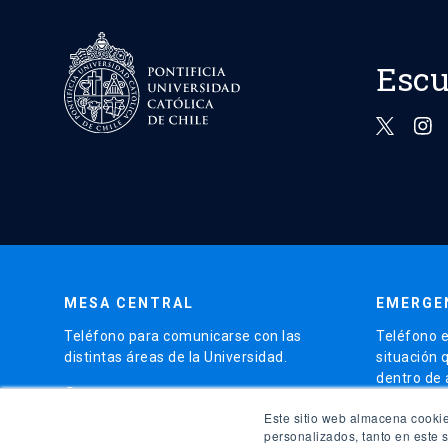
Escu
MESA CENTRAL
EMERGE
Teléfono para comunicarse con las
Teléfono e
distintas áreas de la Universidad.
situación 
dentro de
phone
(56)95504 4000
phone
Este sitio web almacena cookie
(56)9
personalizados, tanto en este 