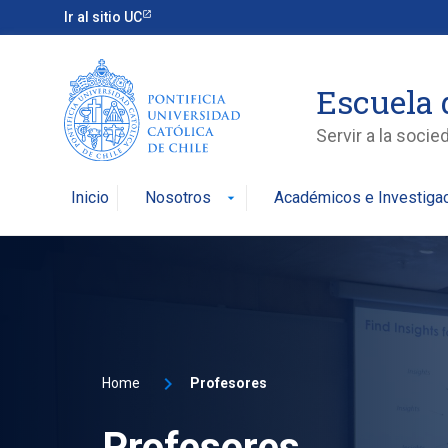
Ir al sitio UC
Escuela 
Servir a la soci
Inicio
Nosotros
Académicos e Investiga
arrow_drop_down
Home
Profesores
Profesores