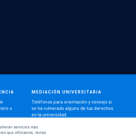
ENCIA
MEDIACIÓN UNIVERSITARIA
de
Teléfonos para orientación y consejo si
énero o
se ha vulnerado alguno de tus derechos
en la universidad.
phone
ofrecer servicios más
(56)95504 1691
ies que utilizamos, revisa