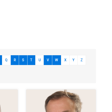
Q
R
S
T
U
V
W
X
Y
Z