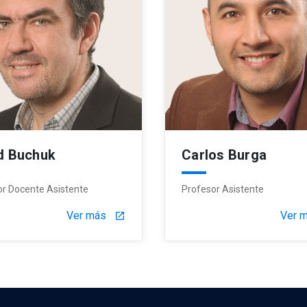
d Buchuk
Carlos Burga
or Docente Asistente
Profesor Asistente
Ver más
Ver 
launch