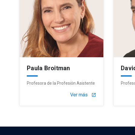
Paula Broitman
Davi
Profesora de la Profesión Asistente
Profes
Ver más
launch