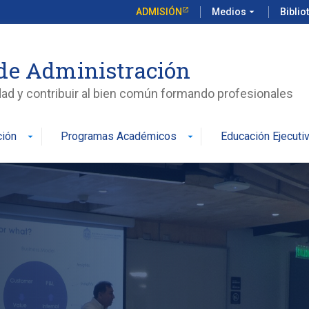
ADMISIÓN
Medios
arrow_drop_down
Biblio
de Administración
edad y contribuir al bien común formando profesionales
ción
Programas Académicos
Educación Ejecuti
arrow_drop_down
arrow_drop_down