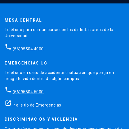
MESA CENTRAL
Teléfono para comunicarse con las distintas áreas de la
Universidad.
phone
(56)95504 4000
EMERGENCIAS UC
Teléfono en caso de accidente o situación que ponga en
riesgo tu vida dentro de algún campus.
phone
(56)95504 5000
launch
Ir al sitio de Emergencias
DISCRIMINACIÓN Y VIOLENCIA
Orientación y apoyo en casos de discriminación, violencia de