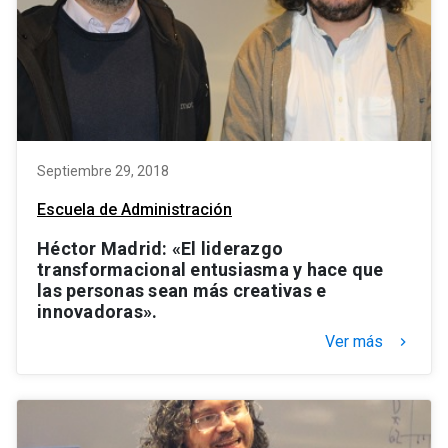
Septiembre 29, 2018
Escuela de Administración
Héctor Madrid: «El liderazgo
transformacional entusiasma y hace que
las personas sean más creativas e
innovadoras».
Ver más
keyboard_arrow_right